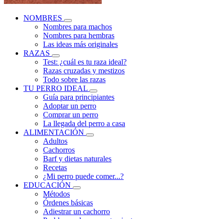
NOMBRES
Nombres para machos
Nombres para hembras
Las ideas más originales
RAZAS
Test: ¿cuál es tu raza ideal?
Razas cruzadas y mestizos
Todo sobre las razas
TU PERRO IDEAL
Guía para principiantes
Adoptar un perro
Comprar un perro
La llegada del perro a casa
ALIMENTACIÓN
Adultos
Cachorros
Barf y dietas naturales
Recetas
¿Mi perro puede comer...?
EDUCACIÓN
Métodos
Órdenes básicas
Adiestrar un cachorro