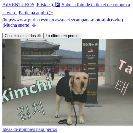
AdVENTUROS, Friskies). 2️⃣ Sube la foto de tu ticket de compra a
la web. ¡Participa aquí! 👉
(https://www.purina.es/marcas/snacks/campana-moto-dolce-vita)
¡Mucha suerte! 🍀
Consejos + leídos 🐶
Lo último en perros
Ideas de nombres para perros