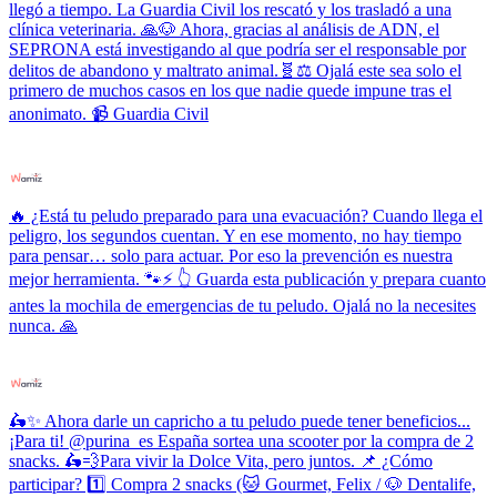
llegó a tiempo. La Guardia Civil los rescató y los trasladó a una
clínica veterinaria. 🙏🐶 Ahora, gracias al análisis de ADN, el
SEPRONA está investigando al que podría ser el responsable por
delitos de abandono y maltrato animal.🧬⚖️ Ojalá este sea solo el
primero de muchos casos en los que nadie quede impune tras el
anonimato. 📹 Guardia Civil
🔥 ¿Está tu peludo preparado para una evacuación? Cuando llega el
peligro, los segundos cuentan. Y en ese momento, no hay tiempo
para pensar… solo para actuar. Por eso la prevención es nuestra
mejor herramienta. 🐾⚡ 👆 Guarda esta publicación y prepara cuanto
antes la mochila de emergencias de tu peludo. Ojalá no la necesites
nunca. 🙏
🛵✨ Ahora darle un capricho a tu peludo puede tener beneficios...
¡Para ti! @purina_es España sortea una scooter por la compra de 2
snacks. 🛵💨Para vivir la Dolce Vita, pero juntos. 📌 ¿Cómo
participar? 1️⃣ Compra 2 snacks (🐱 Gourmet, Felix / 🐶 Dentalife,