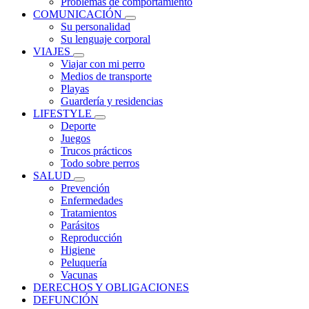
Problemas de comportamiento
COMUNICACIÓN
Su personalidad
Su lenguaje corporal
VIAJES
Viajar con mi perro
Medios de transporte
Playas
Guardería y residencias
LIFESTYLE
Deporte
Juegos
Trucos prácticos
Todo sobre perros
SALUD
Prevención
Enfermedades
Tratamientos
Parásitos
Reproducción
Higiene
Peluquería
Vacunas
DERECHOS Y OBLIGACIONES
DEFUNCIÓN