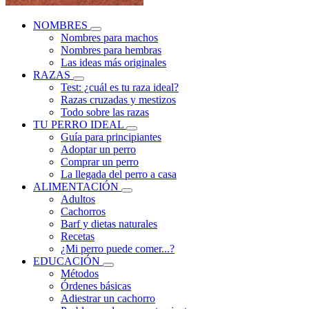
NOMBRES
Nombres para machos
Nombres para hembras
Las ideas más originales
RAZAS
Test: ¿cuál es tu raza ideal?
Razas cruzadas y mestizos
Todo sobre las razas
TU PERRO IDEAL
Guía para principiantes
Adoptar un perro
Comprar un perro
La llegada del perro a casa
ALIMENTACIÓN
Adultos
Cachorros
Barf y dietas naturales
Recetas
¿Mi perro puede comer...?
EDUCACIÓN
Métodos
Órdenes básicas
Adiestrar un cachorro