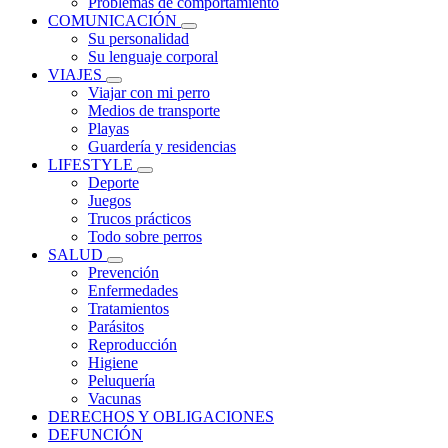
Problemas de comportamiento
COMUNICACIÓN
Su personalidad
Su lenguaje corporal
VIAJES
Viajar con mi perro
Medios de transporte
Playas
Guardería y residencias
LIFESTYLE
Deporte
Juegos
Trucos prácticos
Todo sobre perros
SALUD
Prevención
Enfermedades
Tratamientos
Parásitos
Reproducción
Higiene
Peluquería
Vacunas
DERECHOS Y OBLIGACIONES
DEFUNCIÓN