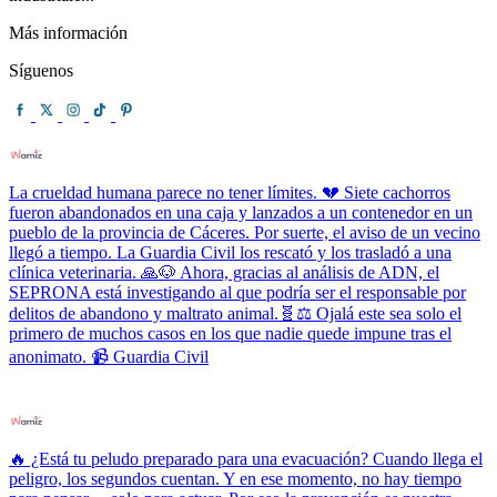
Más información
Síguenos
La crueldad humana parece no tener límites. 💔 Siete cachorros
fueron abandonados en una caja y lanzados a un contenedor en un
pueblo de la provincia de Cáceres. Por suerte, el aviso de un vecino
llegó a tiempo. La Guardia Civil los rescató y los trasladó a una
clínica veterinaria. 🙏🐶 Ahora, gracias al análisis de ADN, el
SEPRONA está investigando al que podría ser el responsable por
delitos de abandono y maltrato animal.🧬⚖️ Ojalá este sea solo el
primero de muchos casos en los que nadie quede impune tras el
anonimato. 📹 Guardia Civil
🔥 ¿Está tu peludo preparado para una evacuación? Cuando llega el
peligro, los segundos cuentan. Y en ese momento, no hay tiempo