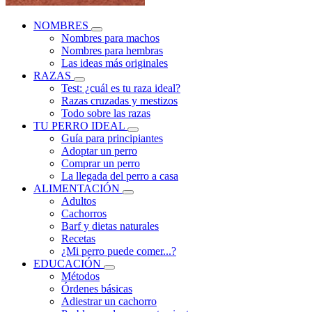
NOMBRES
Nombres para machos
Nombres para hembras
Las ideas más originales
RAZAS
Test: ¿cuál es tu raza ideal?
Razas cruzadas y mestizos
Todo sobre las razas
TU PERRO IDEAL
Guía para principiantes
Adoptar un perro
Comprar un perro
La llegada del perro a casa
ALIMENTACIÓN
Adultos
Cachorros
Barf y dietas naturales
Recetas
¿Mi perro puede comer...?
EDUCACIÓN
Métodos
Órdenes básicas
Adiestrar un cachorro