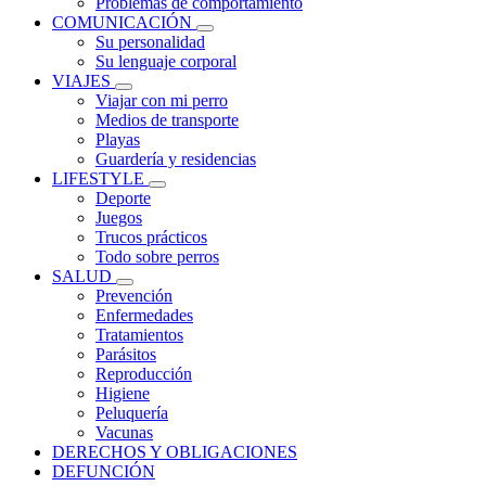
Problemas de comportamiento
COMUNICACIÓN
Su personalidad
Su lenguaje corporal
VIAJES
Viajar con mi perro
Medios de transporte
Playas
Guardería y residencias
LIFESTYLE
Deporte
Juegos
Trucos prácticos
Todo sobre perros
SALUD
Prevención
Enfermedades
Tratamientos
Parásitos
Reproducción
Higiene
Peluquería
Vacunas
DERECHOS Y OBLIGACIONES
DEFUNCIÓN