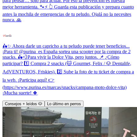
para pensar… solo para actuar. Por eso la prevención es nuestra
mejor herramienta. 🐾⚡ 👆 Guarda esta publicación y prepara cuanto
antes la mochila de emergencias de tu peludo. Ojalá no la necesites
nunca. 🙏
🛵✨ Ahora darle un capricho a tu peludo puede tener beneficios...
¡Para ti! @purina_es España sortea una scooter por la compra de 2
snacks. 🛵💨Para vivir la Dolce Vita, pero juntos. 📌 ¿Cómo
participar? 1️⃣ Compra 2 snacks (🐱 Gourmet, Felix / 🐶 Dentalife,
AdVENTUROS, Friskies). 2️⃣ Sube la foto de tu ticket de compra a
la web. ¡Participa aquí! 👉
(https://www.purina.es/marcas/snacks/campana-moto-dolce-vita)
¡Mucha suerte! 🍀
Consejos + leídos 🐶
Lo último en perros