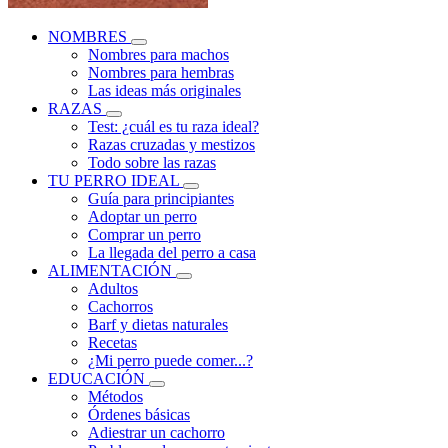
NOMBRES
Nombres para machos
Nombres para hembras
Las ideas más originales
RAZAS
Test: ¿cuál es tu raza ideal?
Razas cruzadas y mestizos
Todo sobre las razas
TU PERRO IDEAL
Guía para principiantes
Adoptar un perro
Comprar un perro
La llegada del perro a casa
ALIMENTACIÓN
Adultos
Cachorros
Barf y dietas naturales
Recetas
¿Mi perro puede comer...?
EDUCACIÓN
Métodos
Órdenes básicas
Adiestrar un cachorro