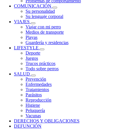
Problemas de comportamiento
COMUNICACIÓN
Su personalidad
Su lenguaje corporal
VIAJES
Viajar con mi perro
Medios de transporte
Playas
Guardería y residencias
LIFESTYLE
Deporte
Juegos
Trucos prácticos
Todo sobre perros
SALUD
Prevención
Enfermedades
Tratamientos
Parásitos
Reproducción
Higiene
Peluquería
Vacunas
DERECHOS Y OBLIGACIONES
DEFUNCIÓN