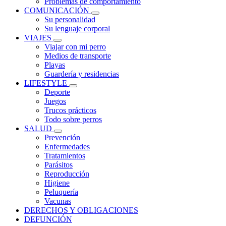
Problemas de comportamiento
COMUNICACIÓN
Su personalidad
Su lenguaje corporal
VIAJES
Viajar con mi perro
Medios de transporte
Playas
Guardería y residencias
LIFESTYLE
Deporte
Juegos
Trucos prácticos
Todo sobre perros
SALUD
Prevención
Enfermedades
Tratamientos
Parásitos
Reproducción
Higiene
Peluquería
Vacunas
DERECHOS Y OBLIGACIONES
DEFUNCIÓN