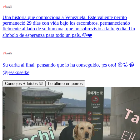
Una historia que conmociona a Venezuela. Este valiente perrito
permaneció 29 días con vida bajo los escombros, permaneciendo
fielmente al lado de su humana, que no sobrevivió a la tragedia. Un
símbolo de esperanza para todo un país. 🐶❤️
Su carita al final, pensando que lo ha conseguido, ¡es oro! 😍🤣 📹
@jesskoselke
Consejos + leídos 🐶
Lo último en perros