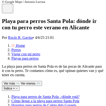
© Google Maps / Antonio Lucena
Playa para perros Santa Pola: dónde ir
con tu perro este verano en Alicante
Por
Rocío R. Gavira
•
4/6/25 21:01
Home
Perros
Viajar con mi perro
Playas para perros
La playa para perros en Santa Pola es de las pocas de Alicante para
ir con tu perro. Te contamos cómo es, qué opinan quienes van y qué
tener en cuenta.
Ver más
Ver menos
Índice
+
−
Playa para perros de Santa Pola: ¿dónde está?
Cómo llegar a la playa para perros Santa Pola
Horarios para perros de Caleta dels Gossets