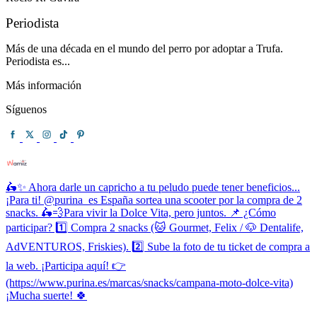
Periodista
Más de una década en el mundo del perro por adoptar a Trufa.
Periodista es...
Más información
Síguenos
🛵✨ Ahora darle un capricho a tu peludo puede tener beneficios...
¡Para ti! @purina_es España sortea una scooter por la compra de 2
snacks. 🛵💨Para vivir la Dolce Vita, pero juntos. 📌 ¿Cómo
participar? 1️⃣ Compra 2 snacks (🐱 Gourmet, Felix / 🐶 Dentalife,
AdVENTUROS, Friskies). 2️⃣ Sube la foto de tu ticket de compra a
la web. ¡Participa aquí! 👉
(https://www.purina.es/marcas/snacks/campana-moto-dolce-vita)
¡Mucha suerte! 🍀