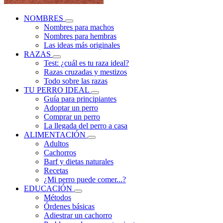
NOMBRES
Nombres para machos
Nombres para hembras
Las ideas más originales
RAZAS
Test: ¿cuál es tu raza ideal?
Razas cruzadas y mestizos
Todo sobre las razas
TU PERRO IDEAL
Guía para principiantes
Adoptar un perro
Comprar un perro
La llegada del perro a casa
ALIMENTACIÓN
Adultos
Cachorros
Barf y dietas naturales
Recetas
¿Mi perro puede comer...?
EDUCACIÓN
Métodos
Órdenes básicas
Adiestrar un cachorro