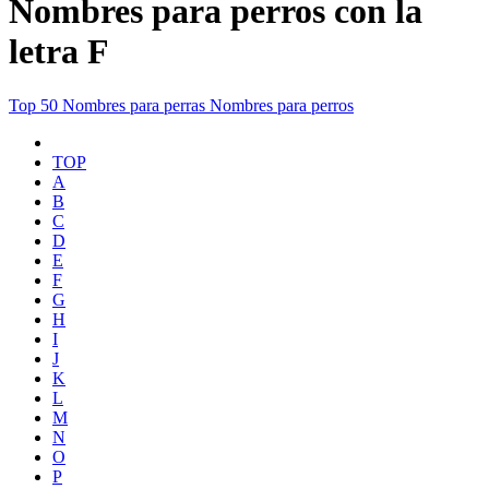
Nombres para perros con la
letra F
Top 50
Nombres para perras
Nombres para perros
TOP
A
B
C
D
E
F
G
H
I
J
K
L
M
N
O
P