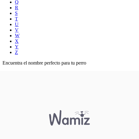
Q
R
S
T
U
V
W
X
Y
Z
Encuentra el nombre perfecto para tu perro