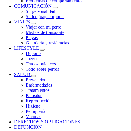
Problemas de comportamiento
COMUNICACIÓN
Su personalidad
Su lenguaje corporal
VIAJES
Viajar con mi perro
Medios de transporte
Playas
Guardería y residencias
LIFESTYLE
Deporte
Juegos
Trucos prácticos
Todo sobre perros
SALUD
Prevención
Enfermedades
Tratamientos
Parásitos
Reproducción
Higiene
Peluquería
Vacunas
DERECHOS Y OBLIGACIONES
DEFUNCIÓN