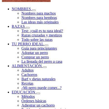
NOMBRES
Nombres para machos
Nombres para hembras
Las ideas más originales
RAZAS
Test: ¿cuál es tu raza ideal?
Razas cruzadas y mestizos
Todo sobre las razas
TU PERRO IDEAL
Guía para principiantes
Adoptar un perro
Comprar un perro
La llegada del perro a casa
ALIMENTACIÓN
Adultos
Cachorros
Barf y dietas naturales
Recetas
¿Mi perro puede comer...?
EDUCACIÓN
Métodos
Órdenes básicas
Adiestrar un cachorro