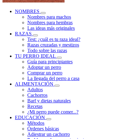
NOMBRES
Nombres para machos
Nombres para hembras
Las ideas más originales
RAZAS
Test: ¿cuál es tu raza ideal?
Razas cruzadas y mestizos
Todo sobre las razas
TU PERRO IDEAL
Guía para principiantes
Adoptar un perro
Comprar un perro
La llegada del perro a casa
ALIMENTACIÓN
Adultos
Cachorros
Barf y dietas naturales
Recetas
¿Mi perro puede comer...?
EDUCACIÓN
Métodos
Órdenes básicas
Adiestrar un cachorro