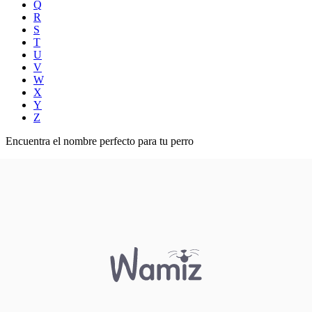
Q
R
S
T
U
V
W
X
Y
Z
Encuentra el nombre perfecto para tu perro