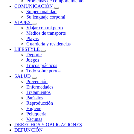
Problemas de comportamiento
COMUNICACIÓN
Su personalidad
Su lenguaje corporal
VIAJES
Viajar con mi perro
Medios de transporte
Playas
Guardería y residencias
LIFESTYLE
Deporte
Juegos
Trucos prácticos
Todo sobre perros
SALUD
Prevención
Enfermedades
Tratamientos
Parásitos
Reproducción
Higiene
Peluquería
Vacunas
DERECHOS Y OBLIGACIONES
DEFUNCIÓN