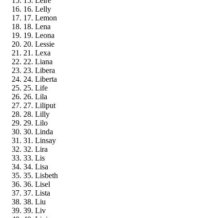
15. Leire
16. Lelly
17. Lemon
18. Lena
19. Leona
20. Lessie
21. Lexa
22. Liana
23. Libera
24. Liberta
25. Life
26. Lila
27. Liliput
28. Lilly
29. Lilo
30. Linda
31. Linsay
32. Lira
33. Lis
34. Lisa
35. Lisbeth
36. Lisel
37. Lista
38. Liu
39. Liv