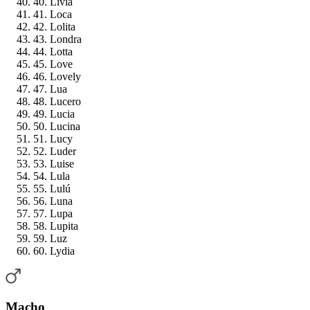
40. Livia
41. Loca
42. Lolita
43. Londra
44. Lotta
45. Love
46. Lovely
47. Lua
48. Lucero
49. Lucia
50. Lucina
51. Lucy
52. Luder
53. Luise
54. Lula
55. Lulú
56. Luna
57. Lupa
58. Lupita
59. Luz
60. Lydia
Macho