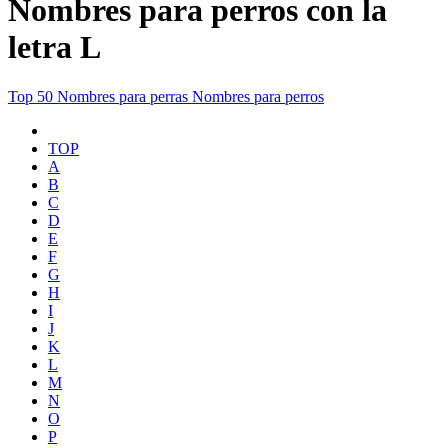
Nombres para perros con la
letra L
Top 50
Nombres para perras
Nombres para perros
TOP
A
B
C
D
E
F
G
H
I
J
K
L
M
N
O
P