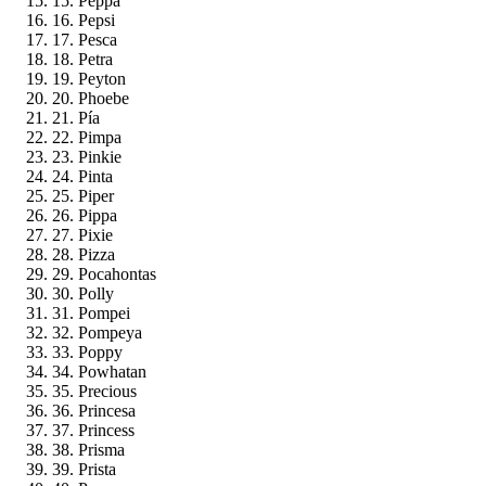
15. Peppa
16. Pepsi
17. Pesca
18. Petra
19. Peyton
20. Phoebe
21. Pía
22. Pimpa
23. Pinkie
24. Pinta
25. Piper
26. Pippa
27. Pixie
28. Pizza
29. Pocahontas
30. Polly
31. Pompei
32. Pompeya
33. Poppy
34. Powhatan
35. Precious
36. Princesa
37. Princess
38. Prisma
39. Prista