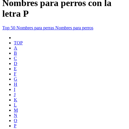
Nombres para perros con la
letra P
Top 50
Nombres para perras
Nombres para perros
TOP
A
B
C
D
E
F
G
H
I
J
K
L
M
N
O
P