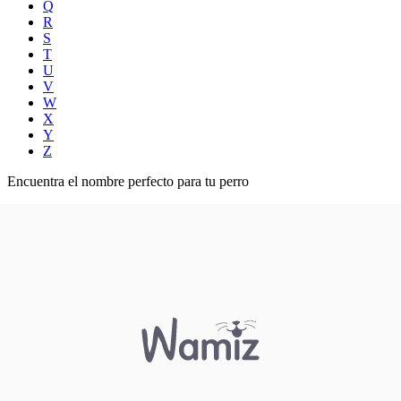
Q
R
S
T
U
V
W
X
Y
Z
Encuentra el nombre perfecto para tu perro