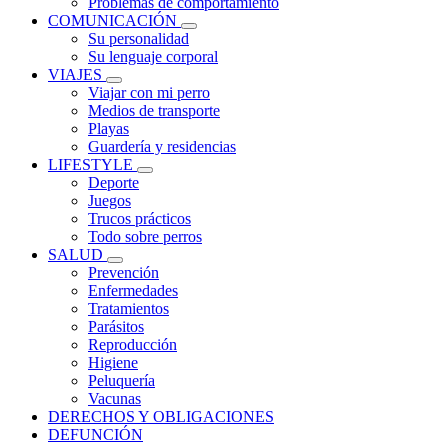
Problemas de comportamiento
COMUNICACIÓN
Su personalidad
Su lenguaje corporal
VIAJES
Viajar con mi perro
Medios de transporte
Playas
Guardería y residencias
LIFESTYLE
Deporte
Juegos
Trucos prácticos
Todo sobre perros
SALUD
Prevención
Enfermedades
Tratamientos
Parásitos
Reproducción
Higiene
Peluquería
Vacunas
DERECHOS Y OBLIGACIONES
DEFUNCIÓN