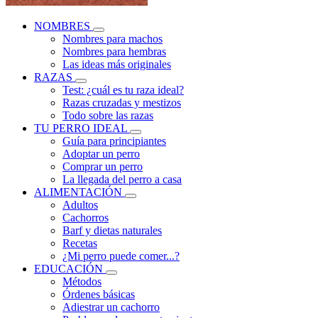
NOMBRES
Nombres para machos
Nombres para hembras
Las ideas más originales
RAZAS
Test: ¿cuál es tu raza ideal?
Razas cruzadas y mestizos
Todo sobre las razas
TU PERRO IDEAL
Guía para principiantes
Adoptar un perro
Comprar un perro
La llegada del perro a casa
ALIMENTACIÓN
Adultos
Cachorros
Barf y dietas naturales
Recetas
¿Mi perro puede comer...?
EDUCACIÓN
Métodos
Órdenes básicas
Adiestrar un cachorro