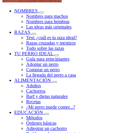
NOMBRES
Nombres para machos
Nombres para hembras
Las ideas más originales
RAZAS
Test: ¿cuál es tu raza ideal?
Razas cruzadas y mestizos
Todo sobre las razas
TU PERRO IDEAL
Guía para principiantes
Adoptar un perro
Comprar un perro
La llegada del perro a casa
ALIMENTACIÓN
Adultos
Cachorros
Barf y dietas naturales
Recetas
¿Mi perro puede comer...?
EDUCACIÓN
Métodos
Órdenes básicas
Adiestrar un cachorro