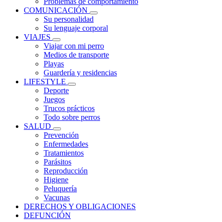
Problemas de comportamiento
COMUNICACIÓN
Su personalidad
Su lenguaje corporal
VIAJES
Viajar con mi perro
Medios de transporte
Playas
Guardería y residencias
LIFESTYLE
Deporte
Juegos
Trucos prácticos
Todo sobre perros
SALUD
Prevención
Enfermedades
Tratamientos
Parásitos
Reproducción
Higiene
Peluquería
Vacunas
DERECHOS Y OBLIGACIONES
DEFUNCIÓN