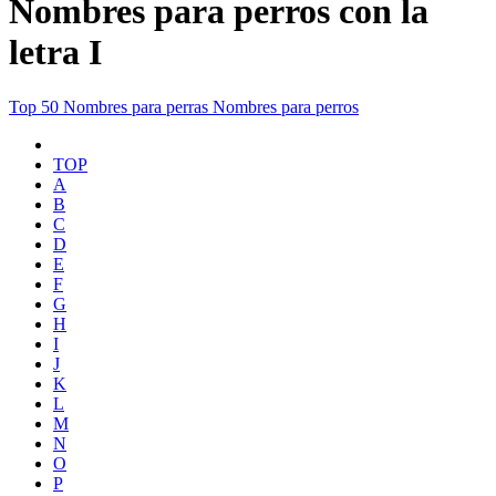
Nombres para perros con la
letra I
Top 50
Nombres para perras
Nombres para perros
TOP
A
B
C
D
E
F
G
H
I
J
K
L
M
N
O
P