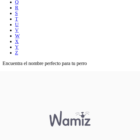
Q
R
S
T
U
V
W
X
Y
Z
Encuentra el nombre perfecto para tu perro