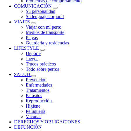
Problemas de comportamiento
COMUNICACIÓN
Su personalidad
Su lenguaje corporal
VIAJES
Viajar con mi perro
Medios de transporte
Playas
Guardería y residencias
LIFESTYLE
Deporte
Juegos
Trucos prácticos
Todo sobre perros
SALUD
Prevención
Enfermedades
Tratamientos
Parásitos
Reproducción
Higiene
Peluquería
Vacunas
DERECHOS Y OBLIGACIONES
DEFUNCIÓN