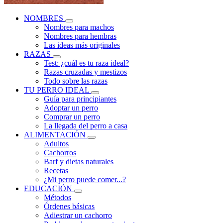
NOMBRES
Nombres para machos
Nombres para hembras
Las ideas más originales
RAZAS
Test: ¿cuál es tu raza ideal?
Razas cruzadas y mestizos
Todo sobre las razas
TU PERRO IDEAL
Guía para principiantes
Adoptar un perro
Comprar un perro
La llegada del perro a casa
ALIMENTACIÓN
Adultos
Cachorros
Barf y dietas naturales
Recetas
¿Mi perro puede comer...?
EDUCACIÓN
Métodos
Órdenes básicas
Adiestrar un cachorro