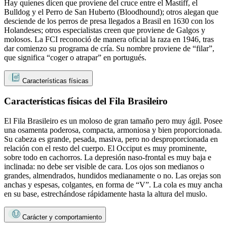
Hay quienes dicen que proviene del cruce entre el Mastiff, el
Bulldog y el Perro de San Huberto (Bloodhound); otros alegan que
desciende de los perros de presa llegados a Brasil en 1630 con los
Holandeses; otros especialistas creen que proviene de Galgos y
molosos. La FCI reconoció de manera oficial la raza en 1946, tras
dar comienzo su programa de cría. Su nombre proviene de “filar”,
que significa “coger o atrapar” en portugués.
Características físicas
Características físicas del Fila Brasileiro
El Fila Brasileiro es un moloso de gran tamaño pero muy ágil. Posee
una osamenta poderosa, compacta, armoniosa y bien proporcionada.
Su cabeza es grande, pesada, masiva, pero no desproporcionada en
relación con el resto del cuerpo. El Occiput es muy prominente,
sobre todo en cachorros. La depresión naso-frontal es muy baja e
inclinada: no debe ser visible de cara. Los ojos son medianos o
grandes, almendrados, hundidos medianamente o no. Las orejas son
anchas y espesas, colgantes, en forma de “V”. La cola es muy ancha
en su base, estrechándose rápidamente hasta la altura del muslo.
Carácter y comportamiento