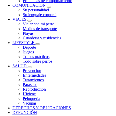
Problemas de comportamiento
COMUNICACIÓN
Su personalidad
Su lenguaje corporal
VIAJES
Viajar con mi perro
Medios de transporte
Playas
Guardería y residencias
LIFESTYLE
Deporte
Juegos
Trucos prácticos
Todo sobre perros
SALUD
Prevención
Enfermedades
Tratamientos
Parásitos
Reproducción
Higiene
Peluquería
Vacunas
DERECHOS Y OBLIGACIONES
DEFUNCIÓN