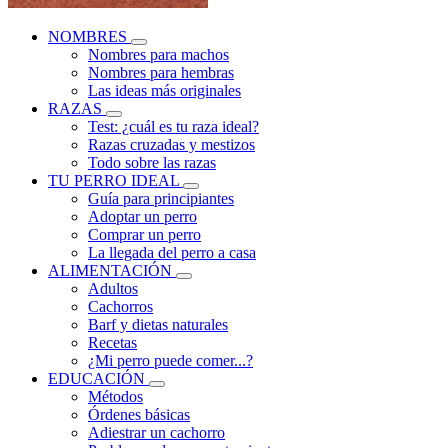
NOMBRES
Nombres para machos
Nombres para hembras
Las ideas más originales
RAZAS
Test: ¿cuál es tu raza ideal?
Razas cruzadas y mestizos
Todo sobre las razas
TU PERRO IDEAL
Guía para principiantes
Adoptar un perro
Comprar un perro
La llegada del perro a casa
ALIMENTACIÓN
Adultos
Cachorros
Barf y dietas naturales
Recetas
¿Mi perro puede comer...?
EDUCACIÓN
Métodos
Órdenes básicas
Adiestrar un cachorro