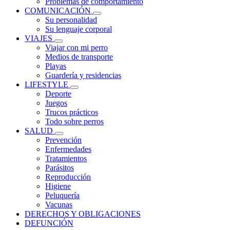
Problemas de comportamiento
COMUNICACIÓN
Su personalidad
Su lenguaje corporal
VIAJES
Viajar con mi perro
Medios de transporte
Playas
Guardería y residencias
LIFESTYLE
Deporte
Juegos
Trucos prácticos
Todo sobre perros
SALUD
Prevención
Enfermedades
Tratamientos
Parásitos
Reproducción
Higiene
Peluquería
Vacunas
DERECHOS Y OBLIGACIONES
DEFUNCIÓN