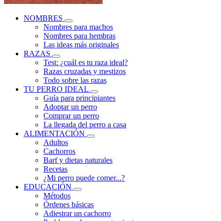
NOMBRES
Nombres para machos
Nombres para hembras
Las ideas más originales
RAZAS
Test: ¿cuál es tu raza ideal?
Razas cruzadas y mestizos
Todo sobre las razas
TU PERRO IDEAL
Guía para principiantes
Adoptar un perro
Comprar un perro
La llegada del perro a casa
ALIMENTACIÓN
Adultos
Cachorros
Barf y dietas naturales
Recetas
¿Mi perro puede comer...?
EDUCACIÓN
Métodos
Órdenes básicas
Adiestrar un cachorro