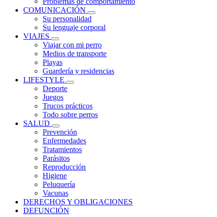
Problemas de comportamiento
COMUNICACIÓN
Su personalidad
Su lenguaje corporal
VIAJES
Viajar con mi perro
Medios de transporte
Playas
Guardería y residencias
LIFESTYLE
Deporte
Juegos
Trucos prácticos
Todo sobre perros
SALUD
Prevención
Enfermedades
Tratamientos
Parásitos
Reproducción
Higiene
Peluquería
Vacunas
DERECHOS Y OBLIGACIONES
DEFUNCIÓN