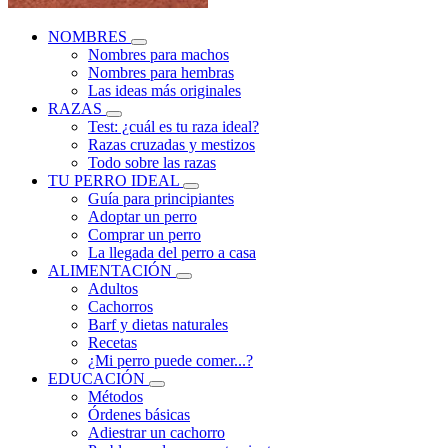
NOMBRES
Nombres para machos
Nombres para hembras
Las ideas más originales
RAZAS
Test: ¿cuál es tu raza ideal?
Razas cruzadas y mestizos
Todo sobre las razas
TU PERRO IDEAL
Guía para principiantes
Adoptar un perro
Comprar un perro
La llegada del perro a casa
ALIMENTACIÓN
Adultos
Cachorros
Barf y dietas naturales
Recetas
¿Mi perro puede comer...?
EDUCACIÓN
Métodos
Órdenes básicas
Adiestrar un cachorro