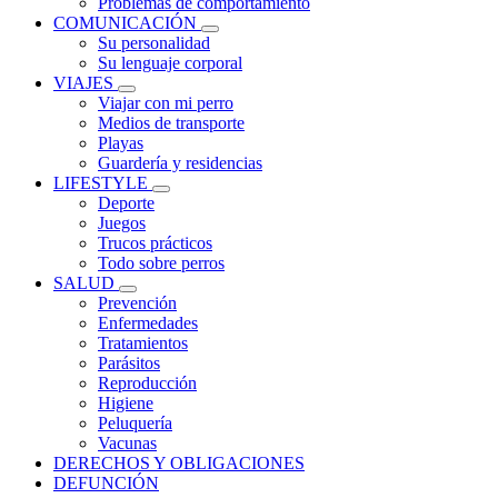
Problemas de comportamiento
COMUNICACIÓN
Su personalidad
Su lenguaje corporal
VIAJES
Viajar con mi perro
Medios de transporte
Playas
Guardería y residencias
LIFESTYLE
Deporte
Juegos
Trucos prácticos
Todo sobre perros
SALUD
Prevención
Enfermedades
Tratamientos
Parásitos
Reproducción
Higiene
Peluquería
Vacunas
DERECHOS Y OBLIGACIONES
DEFUNCIÓN