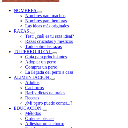
NOMBRES
Nombres para machos
Nombres para hembras
Las ideas más originales
RAZAS
Test: ¿cuál es tu raza ideal?
Razas cruzadas y mestizos
Todo sobre las razas
TU PERRO IDEAL
Guía para principiantes
Adoptar un perro
Comprar un perro
La llegada del perro a casa
ALIMENTACIÓN
Adultos
Cachorros
Barf y dietas naturales
Recetas
¿Mi perro puede comer...?
EDUCACIÓN
Métodos
Órdenes básicas
Adiestrar un cachorro