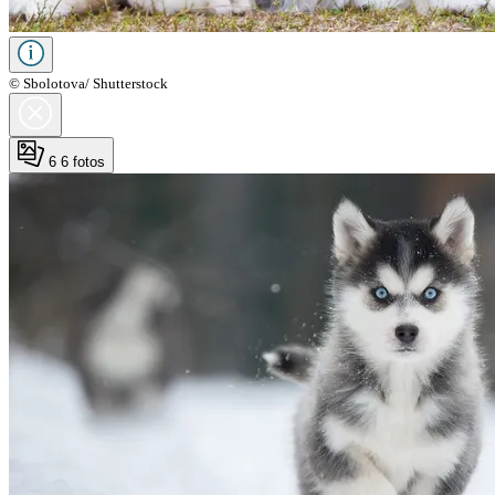
© Sbolotova/ Shutterstock
6
6 fotos