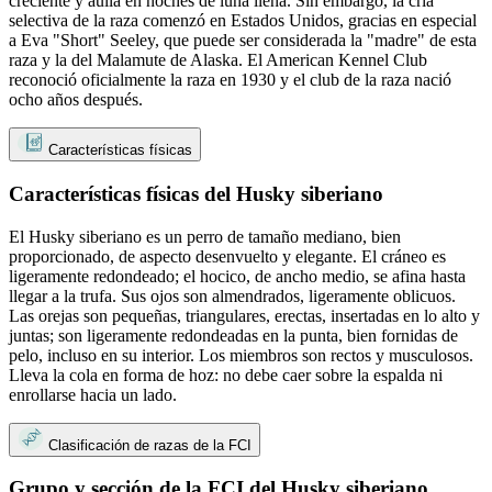
creciente y aúlla en noches de luna llena. Sin embargo, la cría
selectiva de la raza comenzó en Estados Unidos, gracias en especial
a Eva "Short" Seeley, que puede ser considerada la "madre" de esta
raza y la del Malamute de Alaska. El American Kennel Club
reconoció oficialmente la raza en 1930 y el club de la raza nació
ocho años después.
Características físicas
Características físicas del Husky siberiano
El Husky siberiano es un perro de tamaño mediano, bien
proporcionado, de aspecto desenvuelto y elegante. El cráneo es
ligeramente redondeado; el hocico, de ancho medio, se afina hasta
llegar a la trufa. Sus ojos son almendrados, ligeramente oblicuos.
Las orejas son pequeñas, triangulares, erectas, insertadas en lo alto y
juntas; son ligeramente redondeadas en la punta, bien fornidas de
pelo, incluso en su interior. Los miembros son rectos y musculosos.
Lleva la cola en forma de hoz: no debe caer sobre la espalda ni
enrollarse hacia un lado.
Clasificación de razas de la FCI
Grupo y sección de la FCI del Husky siberiano