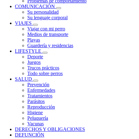
Problemas de comportamiento
COMUNICACIÓN
Su personalidad
Su lenguaje corporal
VIAJES
Viajar con mi perro
Medios de transporte
Playas
Guardería y residencias
LIFESTYLE
Deporte
Juegos
Trucos prácticos
Todo sobre perros
SALUD
Prevención
Enfermedades
Tratamientos
Parásitos
Reproducción
Higiene
Peluquería
Vacunas
DERECHOS Y OBLIGACIONES
DEFUNCIÓN