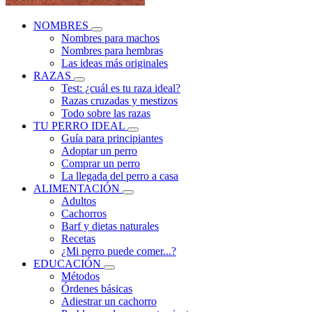
NOMBRES
Nombres para machos
Nombres para hembras
Las ideas más originales
RAZAS
Test: ¿cuál es tu raza ideal?
Razas cruzadas y mestizos
Todo sobre las razas
TU PERRO IDEAL
Guía para principiantes
Adoptar un perro
Comprar un perro
La llegada del perro a casa
ALIMENTACIÓN
Adultos
Cachorros
Barf y dietas naturales
Recetas
¿Mi perro puede comer...?
EDUCACIÓN
Métodos
Órdenes básicas
Adiestrar un cachorro