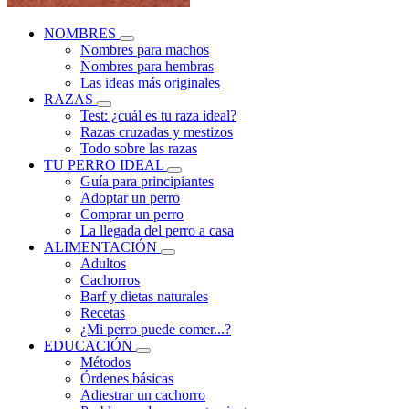
NOMBRES
Nombres para machos
Nombres para hembras
Las ideas más originales
RAZAS
Test: ¿cuál es tu raza ideal?
Razas cruzadas y mestizos
Todo sobre las razas
TU PERRO IDEAL
Guía para principiantes
Adoptar un perro
Comprar un perro
La llegada del perro a casa
ALIMENTACIÓN
Adultos
Cachorros
Barf y dietas naturales
Recetas
¿Mi perro puede comer...?
EDUCACIÓN
Métodos
Órdenes básicas
Adiestrar un cachorro