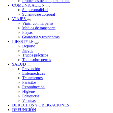
Problemas de comportamiento
COMUNICACIÓN
Su personalidad
Su lenguaje corporal
VIAJES
Viajar con mi perro
Medios de transporte
Playas
Guardería y residencias
LIFESTYLE
Deporte
Juegos
Trucos prácticos
Todo sobre perros
SALUD
Prevención
Enfermedades
Tratamientos
Parásitos
Reproducción
Higiene
Peluquería
Vacunas
DERECHOS Y OBLIGACIONES
DEFUNCIÓN