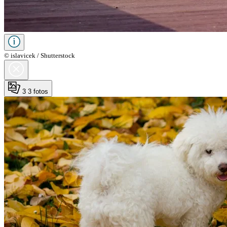
© islavicek / Shutterstock
3
3 fotos