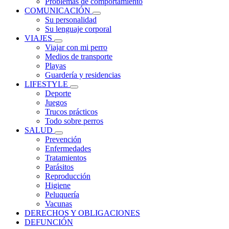
Problemas de comportamiento
COMUNICACIÓN
Su personalidad
Su lenguaje corporal
VIAJES
Viajar con mi perro
Medios de transporte
Playas
Guardería y residencias
LIFESTYLE
Deporte
Juegos
Trucos prácticos
Todo sobre perros
SALUD
Prevención
Enfermedades
Tratamientos
Parásitos
Reproducción
Higiene
Peluquería
Vacunas
DERECHOS Y OBLIGACIONES
DEFUNCIÓN