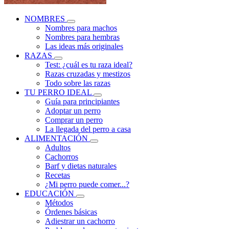
NOMBRES
Nombres para machos
Nombres para hembras
Las ideas más originales
RAZAS
Test: ¿cuál es tu raza ideal?
Razas cruzadas y mestizos
Todo sobre las razas
TU PERRO IDEAL
Guía para principiantes
Adoptar un perro
Comprar un perro
La llegada del perro a casa
ALIMENTACIÓN
Adultos
Cachorros
Barf y dietas naturales
Recetas
¿Mi perro puede comer...?
EDUCACIÓN
Métodos
Órdenes básicas
Adiestrar un cachorro