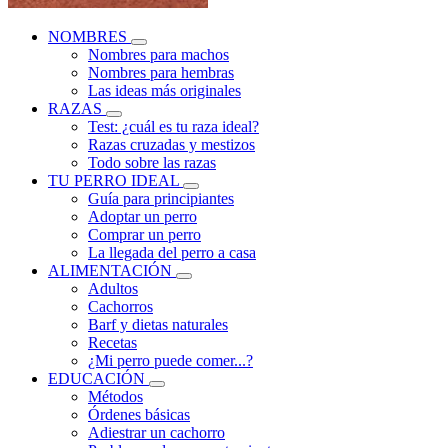
NOMBRES
Nombres para machos
Nombres para hembras
Las ideas más originales
RAZAS
Test: ¿cuál es tu raza ideal?
Razas cruzadas y mestizos
Todo sobre las razas
TU PERRO IDEAL
Guía para principiantes
Adoptar un perro
Comprar un perro
La llegada del perro a casa
ALIMENTACIÓN
Adultos
Cachorros
Barf y dietas naturales
Recetas
¿Mi perro puede comer...?
EDUCACIÓN
Métodos
Órdenes básicas
Adiestrar un cachorro