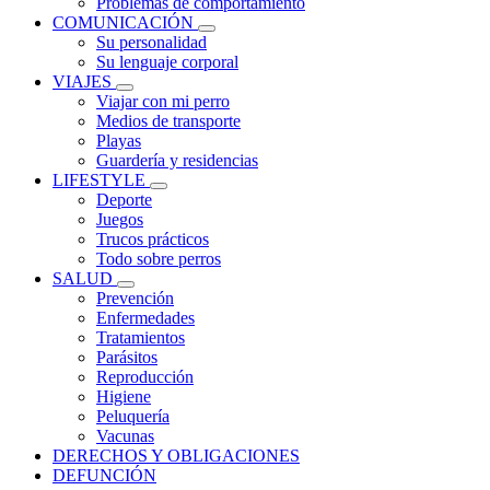
Problemas de comportamiento
COMUNICACIÓN
Su personalidad
Su lenguaje corporal
VIAJES
Viajar con mi perro
Medios de transporte
Playas
Guardería y residencias
LIFESTYLE
Deporte
Juegos
Trucos prácticos
Todo sobre perros
SALUD
Prevención
Enfermedades
Tratamientos
Parásitos
Reproducción
Higiene
Peluquería
Vacunas
DERECHOS Y OBLIGACIONES
DEFUNCIÓN