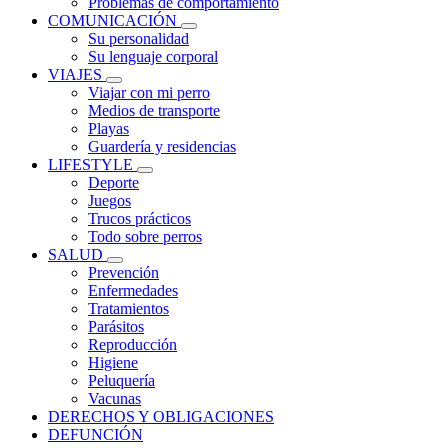
Problemas de comportamiento
COMUNICACIÓN
Su personalidad
Su lenguaje corporal
VIAJES
Viajar con mi perro
Medios de transporte
Playas
Guardería y residencias
LIFESTYLE
Deporte
Juegos
Trucos prácticos
Todo sobre perros
SALUD
Prevención
Enfermedades
Tratamientos
Parásitos
Reproducción
Higiene
Peluquería
Vacunas
DERECHOS Y OBLIGACIONES
DEFUNCIÓN