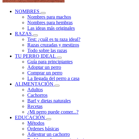
NOMBRES
Nombres para machos
Nombres para hembras
Las ideas más originales
RAZAS
Test: ¿cuál es tu raza ideal?
Razas cruzadas y mestizos
Todo sobre las razas
TU PERRO IDEAL
Guía para principiantes
Adoptar un perro
Comprar un perro
La llegada del perro a casa
ALIMENTACIÓN
Adultos
Cachorros
Barf y dietas naturales
Recetas
¿Mi perro puede comer...?
EDUCACIÓN
Métodos
Órdenes básicas
Adiestrar un cachorro