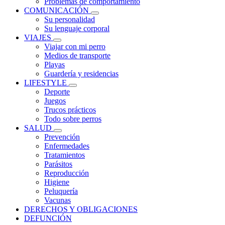
Problemas de comportamiento
COMUNICACIÓN
Su personalidad
Su lenguaje corporal
VIAJES
Viajar con mi perro
Medios de transporte
Playas
Guardería y residencias
LIFESTYLE
Deporte
Juegos
Trucos prácticos
Todo sobre perros
SALUD
Prevención
Enfermedades
Tratamientos
Parásitos
Reproducción
Higiene
Peluquería
Vacunas
DERECHOS Y OBLIGACIONES
DEFUNCIÓN