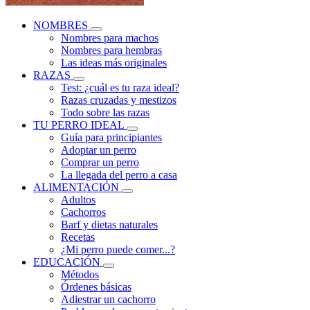
NOMBRES
Nombres para machos
Nombres para hembras
Las ideas más originales
RAZAS
Test: ¿cuál es tu raza ideal?
Razas cruzadas y mestizos
Todo sobre las razas
TU PERRO IDEAL
Guía para principiantes
Adoptar un perro
Comprar un perro
La llegada del perro a casa
ALIMENTACIÓN
Adultos
Cachorros
Barf y dietas naturales
Recetas
¿Mi perro puede comer...?
EDUCACIÓN
Métodos
Órdenes básicas
Adiestrar un cachorro