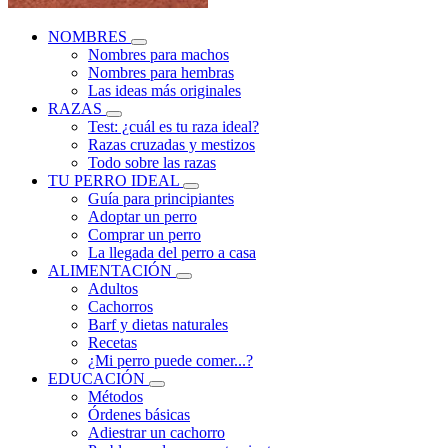
NOMBRES
Nombres para machos
Nombres para hembras
Las ideas más originales
RAZAS
Test: ¿cuál es tu raza ideal?
Razas cruzadas y mestizos
Todo sobre las razas
TU PERRO IDEAL
Guía para principiantes
Adoptar un perro
Comprar un perro
La llegada del perro a casa
ALIMENTACIÓN
Adultos
Cachorros
Barf y dietas naturales
Recetas
¿Mi perro puede comer...?
EDUCACIÓN
Métodos
Órdenes básicas
Adiestrar un cachorro