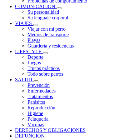
Problemas de comportamiento
COMUNICACIÓN
Su personalidad
Su lenguaje corporal
VIAJES
Viajar con mi perro
Medios de transporte
Playas
Guardería y residencias
LIFESTYLE
Deporte
Juegos
Trucos prácticos
Todo sobre perros
SALUD
Prevención
Enfermedades
Tratamientos
Parásitos
Reproducción
Higiene
Peluquería
Vacunas
DERECHOS Y OBLIGACIONES
DEFUNCIÓN