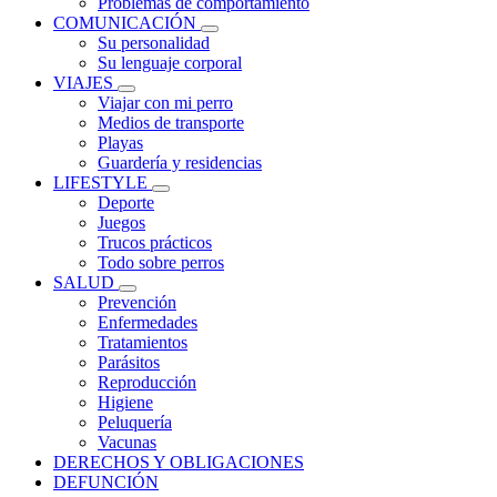
Problemas de comportamiento
COMUNICACIÓN
Su personalidad
Su lenguaje corporal
VIAJES
Viajar con mi perro
Medios de transporte
Playas
Guardería y residencias
LIFESTYLE
Deporte
Juegos
Trucos prácticos
Todo sobre perros
SALUD
Prevención
Enfermedades
Tratamientos
Parásitos
Reproducción
Higiene
Peluquería
Vacunas
DERECHOS Y OBLIGACIONES
DEFUNCIÓN