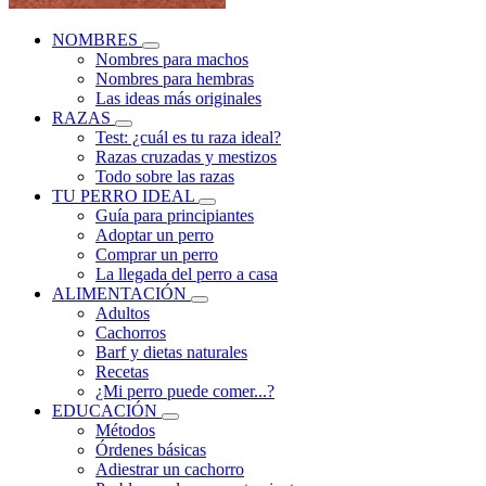
NOMBRES
Nombres para machos
Nombres para hembras
Las ideas más originales
RAZAS
Test: ¿cuál es tu raza ideal?
Razas cruzadas y mestizos
Todo sobre las razas
TU PERRO IDEAL
Guía para principiantes
Adoptar un perro
Comprar un perro
La llegada del perro a casa
ALIMENTACIÓN
Adultos
Cachorros
Barf y dietas naturales
Recetas
¿Mi perro puede comer...?
EDUCACIÓN
Métodos
Órdenes básicas
Adiestrar un cachorro