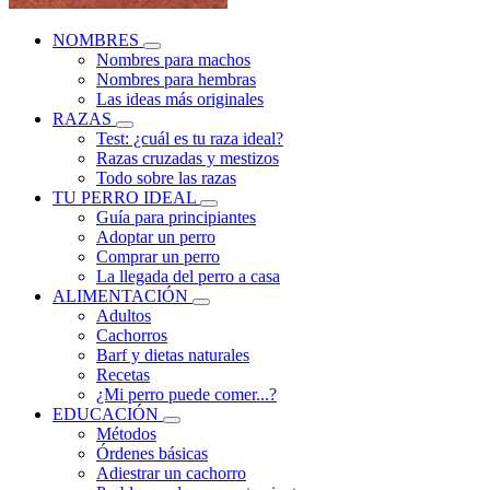
NOMBRES
Nombres para machos
Nombres para hembras
Las ideas más originales
RAZAS
Test: ¿cuál es tu raza ideal?
Razas cruzadas y mestizos
Todo sobre las razas
TU PERRO IDEAL
Guía para principiantes
Adoptar un perro
Comprar un perro
La llegada del perro a casa
ALIMENTACIÓN
Adultos
Cachorros
Barf y dietas naturales
Recetas
¿Mi perro puede comer...?
EDUCACIÓN
Métodos
Órdenes básicas
Adiestrar un cachorro