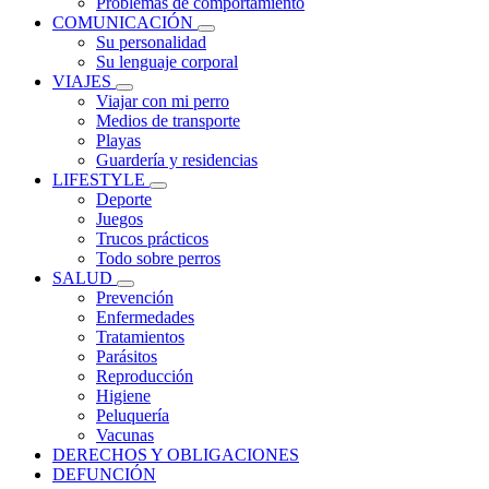
Problemas de comportamiento
COMUNICACIÓN
Su personalidad
Su lenguaje corporal
VIAJES
Viajar con mi perro
Medios de transporte
Playas
Guardería y residencias
LIFESTYLE
Deporte
Juegos
Trucos prácticos
Todo sobre perros
SALUD
Prevención
Enfermedades
Tratamientos
Parásitos
Reproducción
Higiene
Peluquería
Vacunas
DERECHOS Y OBLIGACIONES
DEFUNCIÓN