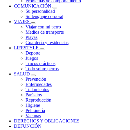
Problemas de comportamiento
COMUNICACIÓN
Su personalidad
Su lenguaje corporal
VIAJES
Viajar con mi perro
Medios de transporte
Playas
Guardería y residencias
LIFESTYLE
Deporte
Juegos
Trucos prácticos
Todo sobre perros
SALUD
Prevención
Enfermedades
Tratamientos
Parásitos
Reproducción
Higiene
Peluquería
Vacunas
DERECHOS Y OBLIGACIONES
DEFUNCIÓN