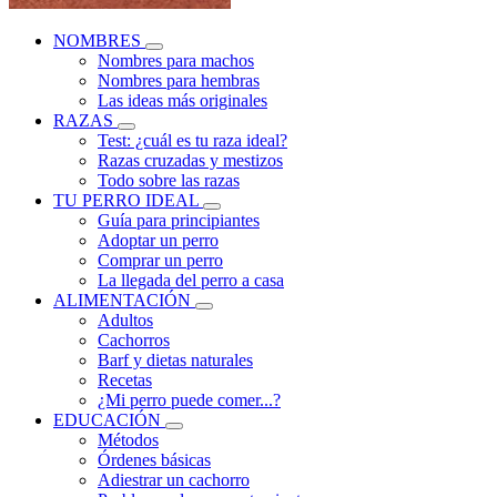
NOMBRES
Nombres para machos
Nombres para hembras
Las ideas más originales
RAZAS
Test: ¿cuál es tu raza ideal?
Razas cruzadas y mestizos
Todo sobre las razas
TU PERRO IDEAL
Guía para principiantes
Adoptar un perro
Comprar un perro
La llegada del perro a casa
ALIMENTACIÓN
Adultos
Cachorros
Barf y dietas naturales
Recetas
¿Mi perro puede comer...?
EDUCACIÓN
Métodos
Órdenes básicas
Adiestrar un cachorro