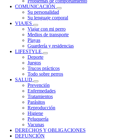
Problemas de comportamiento
COMUNICACIÓN
Su personalidad
Su lenguaje corporal
VIAJES
Viajar con mi perro
Medios de transporte
Playas
Guardería y residencias
LIFESTYLE
Deporte
Juegos
Trucos prácticos
Todo sobre perros
SALUD
Prevención
Enfermedades
Tratamientos
Parásitos
Reproducción
Higiene
Peluquería
Vacunas
DERECHOS Y OBLIGACIONES
DEFUNCIÓN