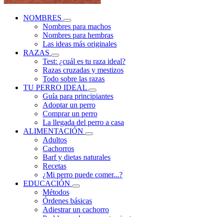
NOMBRES
Nombres para machos
Nombres para hembras
Las ideas más originales
RAZAS
Test: ¿cuál es tu raza ideal?
Razas cruzadas y mestizos
Todo sobre las razas
TU PERRO IDEAL
Guía para principiantes
Adoptar un perro
Comprar un perro
La llegada del perro a casa
ALIMENTACIÓN
Adultos
Cachorros
Barf y dietas naturales
Recetas
¿Mi perro puede comer...?
EDUCACIÓN
Métodos
Órdenes básicas
Adiestrar un cachorro