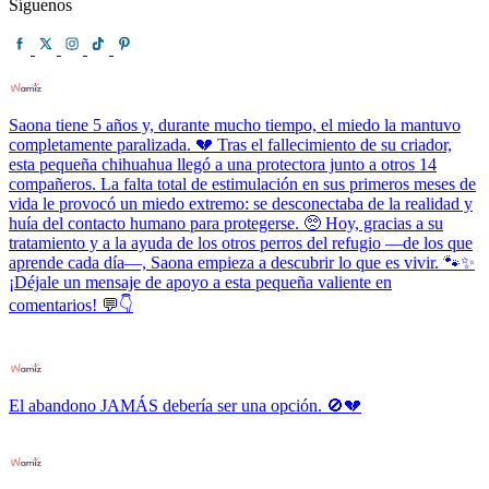
Síguenos
Saona tiene 5 años y, durante mucho tiempo, el miedo la mantuvo
completamente paralizada. 💔 Tras el fallecimiento de su criador,
esta pequeña chihuahua llegó a una protectora junto a otros 14
compañeros. La falta total de estimulación en sus primeros meses de
vida le provocó un miedo extremo: se desconectaba de la realidad y
huía del contacto humano para protegerse. 🥺 Hoy, gracias a su
tratamiento y a la ayuda de los otros perros del refugio —de los que
aprende cada día—, Saona empieza a descubrir lo que es vivir. 🐾✨
¡Déjale un mensaje de apoyo a esta pequeña valiente en
comentarios! 💬👇
El abandono JAMÁS debería ser una opción. 🚫💔