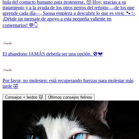
huía del contacto humano para protegerse. 🥺 Hoy, gracias a su
tratamiento y a la ayuda de los otros perros del refugio —de los que
aprende cada día—, Saona empieza a descubrir lo que es vivir. 🐾✨
¡Déjale un mensaje de apoyo a esta pequeña valiente en
comentarios! 💬👇
El abandono JAMÁS debería ser una opción. 🚫💔
Por favor, no molesten: está recuperando fuerzas para molestar más
tarde 🤣
Consejos + leídos 🐱
Últimos consejos felinos