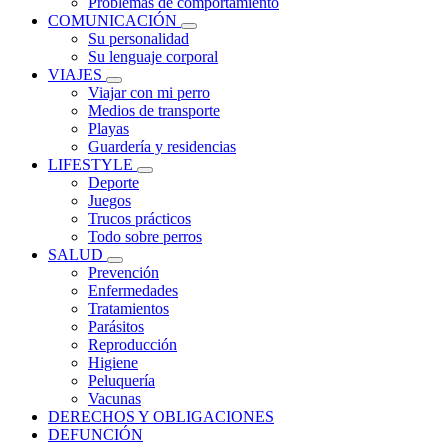
Problemas de comportamiento
COMUNICACIÓN
Su personalidad
Su lenguaje corporal
VIAJES
Viajar con mi perro
Medios de transporte
Playas
Guardería y residencias
LIFESTYLE
Deporte
Juegos
Trucos prácticos
Todo sobre perros
SALUD
Prevención
Enfermedades
Tratamientos
Parásitos
Reproducción
Higiene
Peluquería
Vacunas
DERECHOS Y OBLIGACIONES
DEFUNCIÓN