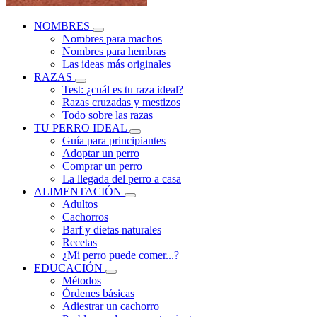
NOMBRES
Nombres para machos
Nombres para hembras
Las ideas más originales
RAZAS
Test: ¿cuál es tu raza ideal?
Razas cruzadas y mestizos
Todo sobre las razas
TU PERRO IDEAL
Guía para principiantes
Adoptar un perro
Comprar un perro
La llegada del perro a casa
ALIMENTACIÓN
Adultos
Cachorros
Barf y dietas naturales
Recetas
¿Mi perro puede comer...?
EDUCACIÓN
Métodos
Órdenes básicas
Adiestrar un cachorro