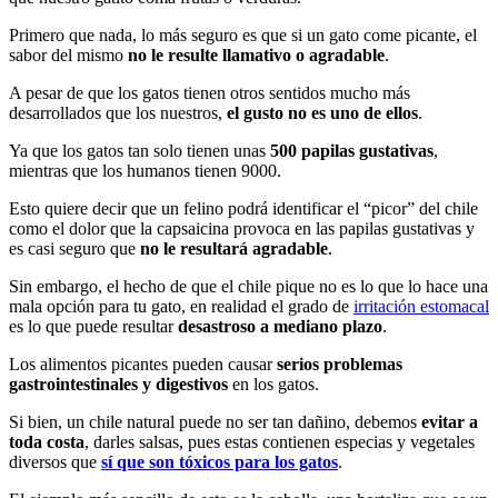
Primero que nada, lo más seguro es que si un gato come picante, el
sabor del mismo
no le resulte llamativo o agradable
.
A pesar de que los gatos tienen otros sentidos mucho más
desarrollados que los nuestros,
el gusto no es uno de ellos
.
Ya que los gatos tan solo tienen unas
500 papilas gustativas
,
mientras que los humanos tienen 9000.
Esto quiere decir que un felino podrá identificar el “picor” del chile
como el dolor que la capsaicina provoca en las papilas gustativas y
es casi seguro que
no le resultará agradable
.
Sin embargo, el hecho de que el chile pique no es lo que lo hace una
mala opción para tu gato, en realidad el grado de
irritación estomacal
es lo que puede resultar
desastroso a mediano plazo
.
Los alimentos picantes pueden causar
serios problemas
gastrointestinales y digestivos
en los gatos.
Si bien, un chile natural puede no ser tan dañino, debemos
evitar a
toda costa
, darles salsas, pues estas contienen especias y vegetales
diversos que
sí que son tóxicos para los gatos
.