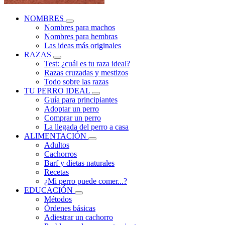
NOMBRES
Nombres para machos
Nombres para hembras
Las ideas más originales
RAZAS
Test: ¿cuál es tu raza ideal?
Razas cruzadas y mestizos
Todo sobre las razas
TU PERRO IDEAL
Guía para principiantes
Adoptar un perro
Comprar un perro
La llegada del perro a casa
ALIMENTACIÓN
Adultos
Cachorros
Barf y dietas naturales
Recetas
¿Mi perro puede comer...?
EDUCACIÓN
Métodos
Órdenes básicas
Adiestrar un cachorro