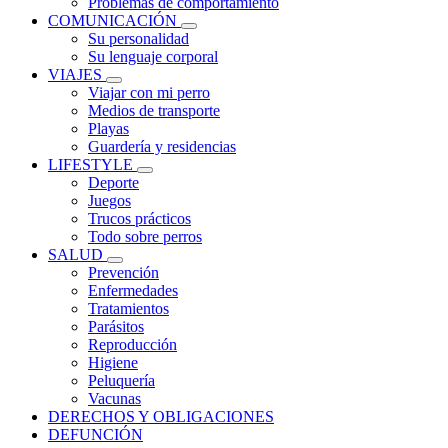
Problemas de comportamiento
COMUNICACIÓN
Su personalidad
Su lenguaje corporal
VIAJES
Viajar con mi perro
Medios de transporte
Playas
Guardería y residencias
LIFESTYLE
Deporte
Juegos
Trucos prácticos
Todo sobre perros
SALUD
Prevención
Enfermedades
Tratamientos
Parásitos
Reproducción
Higiene
Peluquería
Vacunas
DERECHOS Y OBLIGACIONES
DEFUNCIÓN