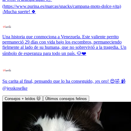
(https://www.purina.es/marcas/snacks/campana-moto-dolce-vita)
¡Mucha suerte! 🍀
Una historia que conmociona a Venezuela. Este valiente perrito
permaneció 29 días con vida bajo los escombros, permaneciendo
fielmente al lado de su humana, que no sobrevivió a la tragedia. Un
símbolo de esperanza para todo un país. 🐶❤️
Su carita al final, pensando que lo ha conseguido, ¡es oro! 😍🤣 📹
@jesskoselke
Consejos + leídos 🐱
Últimos consejos felinos