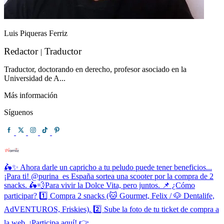
Luis Piqueras Ferriz
Redactor
Traductor
|
Traductor, doctorando en derecho, profesor asociado en la
Universidad de A...
Más información
Síguenos
🛵✨ Ahora darle un capricho a tu peludo puede tener beneficios...
¡Para ti! @purina_es España sortea una scooter por la compra de 2
snacks. 🛵💨Para vivir la Dolce Vita, pero juntos. 📌 ¿Cómo
participar? 1️⃣ Compra 2 snacks (🐱 Gourmet, Felix / 🐶 Dentalife,
AdVENTUROS, Friskies). 2️⃣ Sube la foto de tu ticket de compra a
la web. ¡Participa aquí! 👉