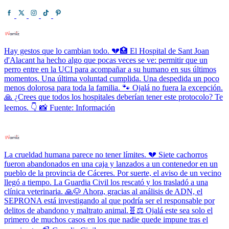
Hay gestos que lo cambian todo. 💔🏥 El Hospital de Sant Joan
d'Alacant ha hecho algo que pocas veces se ve: permitir que un
perro entre en la UCI para acompañar a su humano en sus últimos
momentos. Una última voluntad cumplida. Una despedida un poco
menos dolorosa para toda la familia. 🐾 Ojalá no fuera la excepción.
🙏 ¿Crees que todos los hospitales deberían tener este protocolo? Te
leemos. 👇 📸 Fuente: Información
La crueldad humana parece no tener límites. 💔 Siete cachorros
fueron abandonados en una caja y lanzados a un contenedor en un
pueblo de la provincia de Cáceres. Por suerte, el aviso de un vecino
llegó a tiempo. La Guardia Civil los rescató y los trasladó a una
clínica veterinaria. 🙏🐶 Ahora, gracias al análisis de ADN, el
SEPRONA está investigando al que podría ser el responsable por
delitos de abandono y maltrato animal.🧬⚖️ Ojalá este sea solo el
primero de muchos casos en los que nadie quede impune tras el