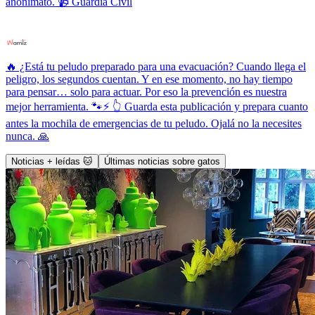
anonimato. 📹 Guardia Civil
🔥 ¿Está tu peludo preparado para una evacuación? Cuando llega el
peligro, los segundos cuentan. Y en ese momento, no hay tiempo
para pensar… solo para actuar. Por eso la prevención es nuestra
mejor herramienta. 🐾⚡ 👆 Guarda esta publicación y prepara cuanto
antes la mochila de emergencias de tu peludo. Ojalá no la necesites
nunca. 🙏
Noticias + leídas 🐱
Últimas noticias sobre gatos