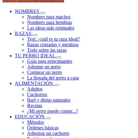
NOMBRES
Nombres para machos
Nombres para hembras
Las ideas más originales
RAZAS
Test: ¿cuál es tu raza ideal?
Razas cruzadas y mestizos
Todo sobre las razas
TU PERRO IDEAL
Guía para principiantes
Adoptar un perro
Comprar un perro
La llegada del perro a casa
ALIMENTACIÓN
Adultos
Cachorros
Barf y dietas naturales
Recetas
¿Mi perro puede comer...?
EDUCACIÓN
Métodos
Órdenes básicas
Adiestrar un cachorro