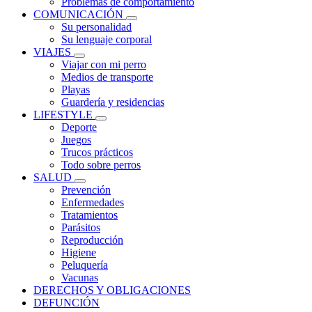
Problemas de comportamiento
COMUNICACIÓN
Su personalidad
Su lenguaje corporal
VIAJES
Viajar con mi perro
Medios de transporte
Playas
Guardería y residencias
LIFESTYLE
Deporte
Juegos
Trucos prácticos
Todo sobre perros
SALUD
Prevención
Enfermedades
Tratamientos
Parásitos
Reproducción
Higiene
Peluquería
Vacunas
DERECHOS Y OBLIGACIONES
DEFUNCIÓN