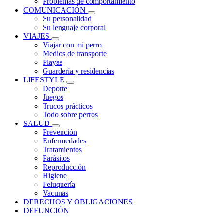
Problemas de comportamiento
COMUNICACIÓN
Su personalidad
Su lenguaje corporal
VIAJES
Viajar con mi perro
Medios de transporte
Playas
Guardería y residencias
LIFESTYLE
Deporte
Juegos
Trucos prácticos
Todo sobre perros
SALUD
Prevención
Enfermedades
Tratamientos
Parásitos
Reproducción
Higiene
Peluquería
Vacunas
DERECHOS Y OBLIGACIONES
DEFUNCIÓN