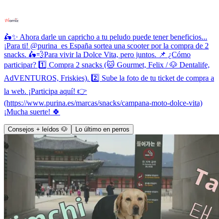
🛵✨ Ahora darle un capricho a tu peludo puede tener beneficios...
¡Para ti! @purina_es España sortea una scooter por la compra de 2
snacks. 🛵💨Para vivir la Dolce Vita, pero juntos. 📌 ¿Cómo
participar? 1️⃣ Compra 2 snacks (🐱 Gourmet, Felix / 🐶 Dentalife,
AdVENTUROS, Friskies). 2️⃣ Sube la foto de tu ticket de compra a
la web. ¡Participa aquí! 👉
(https://www.purina.es/marcas/snacks/campana-moto-dolce-vita)
¡Mucha suerte! 🍀
Consejos + leídos 🐶
Lo último en perros