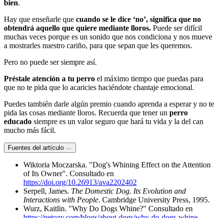
bien
.
Hay que enseñarle que
cuando se le dice ‘no’, significa que no
obtendrá aquello que quiere mediante lloros.
Puede ser difícil
muchas veces porque es un sonido que nos condiciona y nos mueve
a mostrarles nuestro cariño, para que sepan que les queremos.
Pero no puede ser siempre así.
Préstale atención a tu perro
el máximo tiempo que puedas para
que no te pida que lo acaricies haciéndote chantaje emocional.
Puedes también darle algún premio cuando aprenda a esperar y no te
pida las cosas mediante lloros. Recuerda que tener un
perro
educado
siempre es un valor seguro que hará tu vida y la del can
mucho más fácil.
Fuentes del artículo
Wiktoria Moczarska. "Dog's Whining Effect on the Attention
of Its Owner". Consultado en
https://doi.org/10.26913/ava2202402
Serpell, James.
The Domestic Dog. Its Evolution and
Interactions with People
. Cambridge University Press, 1995.
Wurz, Kaitlin. "Why Do Dogs Whine?" Consultado en
https://petozy.com/blogs/about-dogs/why-do-dogs-whine