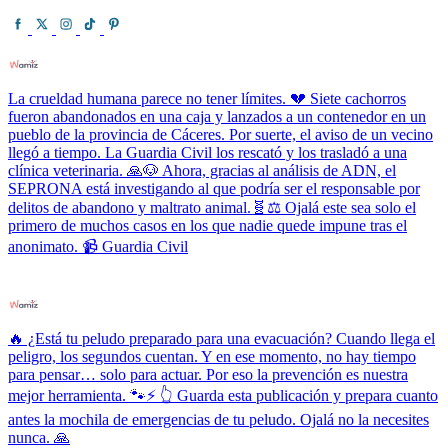
La crueldad humana parece no tener límites. 💔 Siete cachorros
fueron abandonados en una caja y lanzados a un contenedor en un
pueblo de la provincia de Cáceres. Por suerte, el aviso de un vecino
llegó a tiempo. La Guardia Civil los rescató y los trasladó a una
clínica veterinaria. 🙏🐶 Ahora, gracias al análisis de ADN, el
SEPRONA está investigando al que podría ser el responsable por
delitos de abandono y maltrato animal.🧬⚖️ Ojalá este sea solo el
primero de muchos casos en los que nadie quede impune tras el
anonimato. 📹 Guardia Civil
🔥 ¿Está tu peludo preparado para una evacuación? Cuando llega el
peligro, los segundos cuentan. Y en ese momento, no hay tiempo
para pensar… solo para actuar. Por eso la prevención es nuestra
mejor herramienta. 🐾⚡ 👆 Guarda esta publicación y prepara cuanto
antes la mochila de emergencias de tu peludo. Ojalá no la necesites
nunca. 🙏