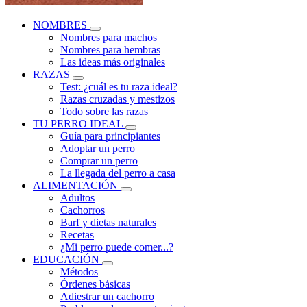
NOMBRES
Nombres para machos
Nombres para hembras
Las ideas más originales
RAZAS
Test: ¿cuál es tu raza ideal?
Razas cruzadas y mestizos
Todo sobre las razas
TU PERRO IDEAL
Guía para principiantes
Adoptar un perro
Comprar un perro
La llegada del perro a casa
ALIMENTACIÓN
Adultos
Cachorros
Barf y dietas naturales
Recetas
¿Mi perro puede comer...?
EDUCACIÓN
Métodos
Órdenes básicas
Adiestrar un cachorro