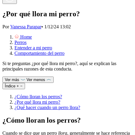
¿Por qué llora mi perro?
Por
Vanessa Parapar
•
1/12/24 13:02
Home
Perros
Entender a mi perro
Comportamiento del perro
Si te preguntas ¿por qué llora mi perro?, aquí se explican las
principales razones de esta conducta.
Ver más
Ver menos
Índice
+
−
¿Cómo lloran los perros?
¿Por qué llora mi perro?
¿Qué hacer cuando un perro llora?
¿Cómo lloran los perros?
Cuando se dice que un perro
llora
, generalmente se hace referencia