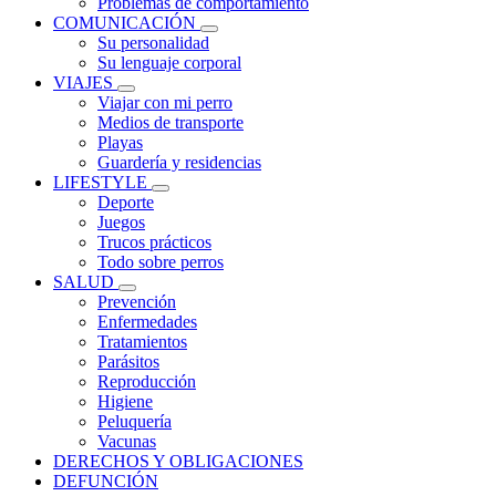
Problemas de comportamiento
COMUNICACIÓN
Su personalidad
Su lenguaje corporal
VIAJES
Viajar con mi perro
Medios de transporte
Playas
Guardería y residencias
LIFESTYLE
Deporte
Juegos
Trucos prácticos
Todo sobre perros
SALUD
Prevención
Enfermedades
Tratamientos
Parásitos
Reproducción
Higiene
Peluquería
Vacunas
DERECHOS Y OBLIGACIONES
DEFUNCIÓN