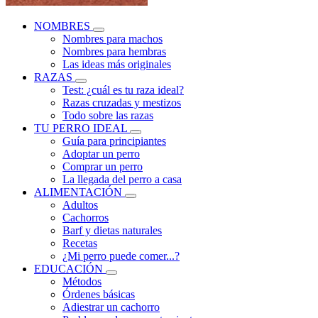
NOMBRES
Nombres para machos
Nombres para hembras
Las ideas más originales
RAZAS
Test: ¿cuál es tu raza ideal?
Razas cruzadas y mestizos
Todo sobre las razas
TU PERRO IDEAL
Guía para principiantes
Adoptar un perro
Comprar un perro
La llegada del perro a casa
ALIMENTACIÓN
Adultos
Cachorros
Barf y dietas naturales
Recetas
¿Mi perro puede comer...?
EDUCACIÓN
Métodos
Órdenes básicas
Adiestrar un cachorro