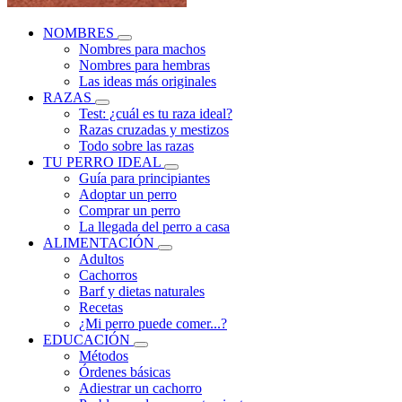
NOMBRES
Nombres para machos
Nombres para hembras
Las ideas más originales
RAZAS
Test: ¿cuál es tu raza ideal?
Razas cruzadas y mestizos
Todo sobre las razas
TU PERRO IDEAL
Guía para principiantes
Adoptar un perro
Comprar un perro
La llegada del perro a casa
ALIMENTACIÓN
Adultos
Cachorros
Barf y dietas naturales
Recetas
¿Mi perro puede comer...?
EDUCACIÓN
Métodos
Órdenes básicas
Adiestrar un cachorro