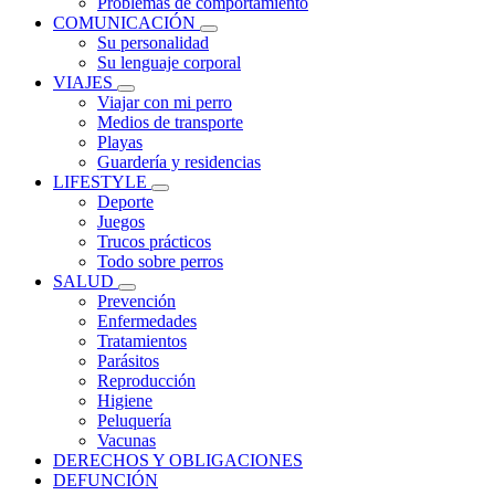
Problemas de comportamiento
COMUNICACIÓN
Su personalidad
Su lenguaje corporal
VIAJES
Viajar con mi perro
Medios de transporte
Playas
Guardería y residencias
LIFESTYLE
Deporte
Juegos
Trucos prácticos
Todo sobre perros
SALUD
Prevención
Enfermedades
Tratamientos
Parásitos
Reproducción
Higiene
Peluquería
Vacunas
DERECHOS Y OBLIGACIONES
DEFUNCIÓN