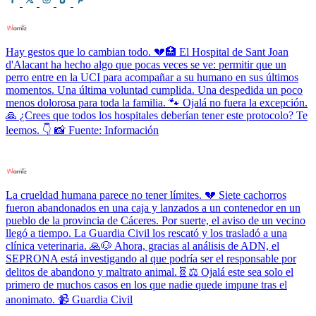
Hay gestos que lo cambian todo. 💔🏥 El Hospital de Sant Joan
d'Alacant ha hecho algo que pocas veces se ve: permitir que un
perro entre en la UCI para acompañar a su humano en sus últimos
momentos. Una última voluntad cumplida. Una despedida un poco
menos dolorosa para toda la familia. 🐾 Ojalá no fuera la excepción.
🙏 ¿Crees que todos los hospitales deberían tener este protocolo? Te
leemos. 👇 📸 Fuente: Información
La crueldad humana parece no tener límites. 💔 Siete cachorros
fueron abandonados en una caja y lanzados a un contenedor en un
pueblo de la provincia de Cáceres. Por suerte, el aviso de un vecino
llegó a tiempo. La Guardia Civil los rescató y los trasladó a una
clínica veterinaria. 🙏🐶 Ahora, gracias al análisis de ADN, el
SEPRONA está investigando al que podría ser el responsable por
delitos de abandono y maltrato animal.🧬⚖️ Ojalá este sea solo el
primero de muchos casos en los que nadie quede impune tras el
anonimato. 📹 Guardia Civil