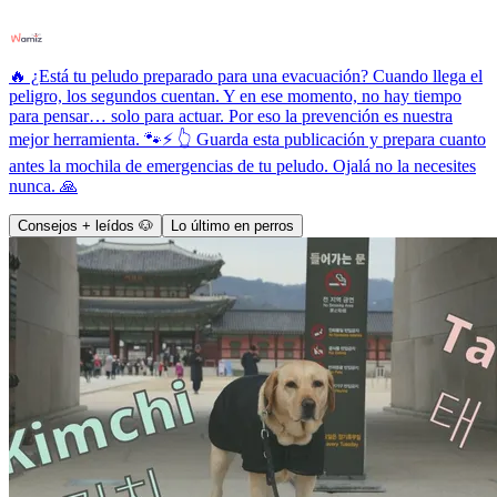
🔥 ¿Está tu peludo preparado para una evacuación? Cuando llega el
peligro, los segundos cuentan. Y en ese momento, no hay tiempo
para pensar… solo para actuar. Por eso la prevención es nuestra
mejor herramienta. 🐾⚡ 👆 Guarda esta publicación y prepara cuanto
antes la mochila de emergencias de tu peludo. Ojalá no la necesites
nunca. 🙏
Consejos + leídos 🐶
Lo último en perros