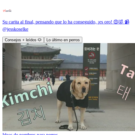
Su carita al final, pensando que lo ha conseguido, ¡es oro! 😍🤣 📹
@jesskoselke
Consejos + leídos 🐶
Lo último en perros
Ideas de nombres para perros