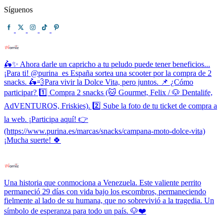
Síguenos
🛵✨ Ahora darle un capricho a tu peludo puede tener beneficios...
¡Para ti! @purina_es España sortea una scooter por la compra de 2
snacks. 🛵💨Para vivir la Dolce Vita, pero juntos. 📌 ¿Cómo
participar? 1️⃣ Compra 2 snacks (🐱 Gourmet, Felix / 🐶 Dentalife,
AdVENTUROS, Friskies). 2️⃣ Sube la foto de tu ticket de compra a
la web. ¡Participa aquí! 👉
(https://www.purina.es/marcas/snacks/campana-moto-dolce-vita)
¡Mucha suerte! 🍀
Una historia que conmociona a Venezuela. Este valiente perrito
permaneció 29 días con vida bajo los escombros, permaneciendo
fielmente al lado de su humana, que no sobrevivió a la tragedia. Un
símbolo de esperanza para todo un país. 🐶❤️