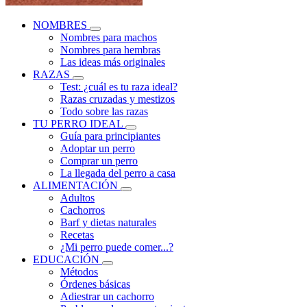
NOMBRES
Nombres para machos
Nombres para hembras
Las ideas más originales
RAZAS
Test: ¿cuál es tu raza ideal?
Razas cruzadas y mestizos
Todo sobre las razas
TU PERRO IDEAL
Guía para principiantes
Adoptar un perro
Comprar un perro
La llegada del perro a casa
ALIMENTACIÓN
Adultos
Cachorros
Barf y dietas naturales
Recetas
¿Mi perro puede comer...?
EDUCACIÓN
Métodos
Órdenes básicas
Adiestrar un cachorro