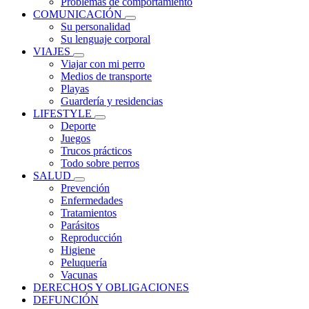
Problemas de comportamiento
COMUNICACIÓN
Su personalidad
Su lenguaje corporal
VIAJES
Viajar con mi perro
Medios de transporte
Playas
Guardería y residencias
LIFESTYLE
Deporte
Juegos
Trucos prácticos
Todo sobre perros
SALUD
Prevención
Enfermedades
Tratamientos
Parásitos
Reproducción
Higiene
Peluquería
Vacunas
DERECHOS Y OBLIGACIONES
DEFUNCIÓN