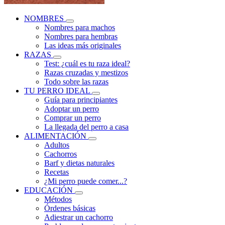
NOMBRES
Nombres para machos
Nombres para hembras
Las ideas más originales
RAZAS
Test: ¿cuál es tu raza ideal?
Razas cruzadas y mestizos
Todo sobre las razas
TU PERRO IDEAL
Guía para principiantes
Adoptar un perro
Comprar un perro
La llegada del perro a casa
ALIMENTACIÓN
Adultos
Cachorros
Barf y dietas naturales
Recetas
¿Mi perro puede comer...?
EDUCACIÓN
Métodos
Órdenes básicas
Adiestrar un cachorro