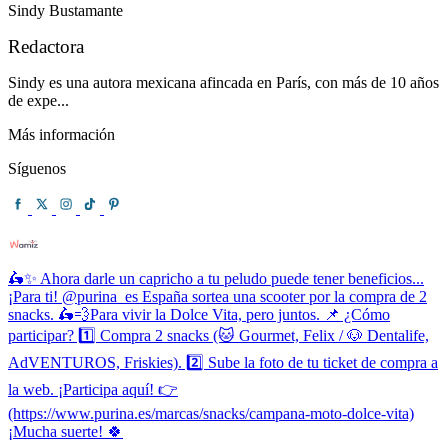
Sindy Bustamante
Redactora
Sindy es una autora mexicana afincada en París, con más de 10 años
de expe...
Más información
Síguenos
🛵✨ Ahora darle un capricho a tu peludo puede tener beneficios...
¡Para ti! @purina_es España sortea una scooter por la compra de 2
snacks. 🛵💨Para vivir la Dolce Vita, pero juntos. 📌 ¿Cómo
participar? 1️⃣ Compra 2 snacks (🐱 Gourmet, Felix / 🐶 Dentalife,
AdVENTUROS, Friskies). 2️⃣ Sube la foto de tu ticket de compra a
la web. ¡Participa aquí! 👉
(https://www.purina.es/marcas/snacks/campana-moto-dolce-vita)
¡Mucha suerte! 🍀