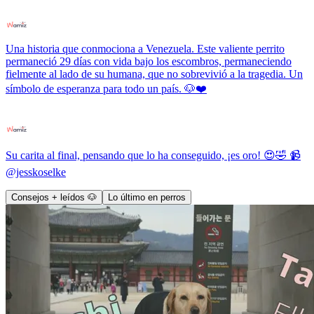
Una historia que conmociona a Venezuela. Este valiente perrito
permaneció 29 días con vida bajo los escombros, permaneciendo
fielmente al lado de su humana, que no sobrevivió a la tragedia. Un
símbolo de esperanza para todo un país. 🐶❤️
Su carita al final, pensando que lo ha conseguido, ¡es oro! 😍🤣 📹
@jesskoselke
Consejos + leídos 🐶
Lo último en perros