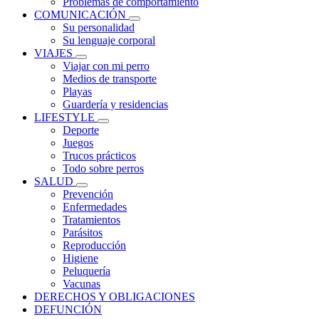
Problemas de comportamiento
COMUNICACIÓN
Su personalidad
Su lenguaje corporal
VIAJES
Viajar con mi perro
Medios de transporte
Playas
Guardería y residencias
LIFESTYLE
Deporte
Juegos
Trucos prácticos
Todo sobre perros
SALUD
Prevención
Enfermedades
Tratamientos
Parásitos
Reproducción
Higiene
Peluquería
Vacunas
DERECHOS Y OBLIGACIONES
DEFUNCIÓN