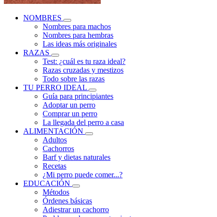
NOMBRES
Nombres para machos
Nombres para hembras
Las ideas más originales
RAZAS
Test: ¿cuál es tu raza ideal?
Razas cruzadas y mestizos
Todo sobre las razas
TU PERRO IDEAL
Guía para principiantes
Adoptar un perro
Comprar un perro
La llegada del perro a casa
ALIMENTACIÓN
Adultos
Cachorros
Barf y dietas naturales
Recetas
¿Mi perro puede comer...?
EDUCACIÓN
Métodos
Órdenes básicas
Adiestrar un cachorro