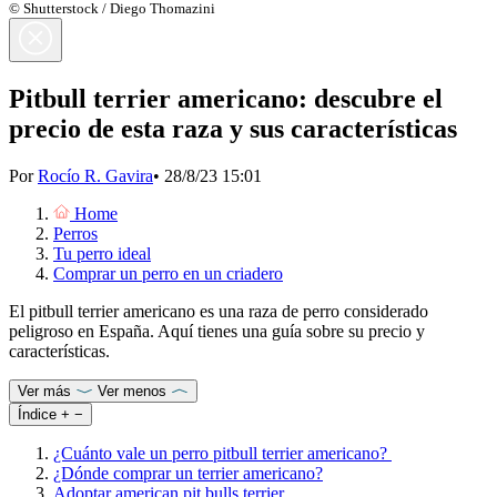
© Shutterstock / Diego Thomazini
Pitbull terrier americano: descubre el
precio de esta raza y sus características
Por
Rocío R. Gavira
•
28/8/23 15:01
Home
Perros
Tu perro ideal
Comprar un perro en un criadero
El pitbull terrier americano es una raza de perro considerado
peligroso en España. Aquí tienes una guía sobre su precio y
características.
Ver más
Ver menos
Índice
+
−
¿Cuánto vale un perro pitbull terrier americano?
¿Dónde comprar un terrier americano?
Adoptar american pit bulls terrier