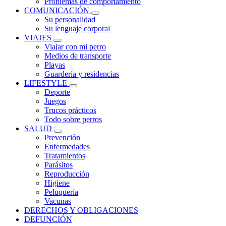
Problemas de comportamiento
COMUNICACIÓN
Su personalidad
Su lenguaje corporal
VIAJES
Viajar con mi perro
Medios de transporte
Playas
Guardería y residencias
LIFESTYLE
Deporte
Juegos
Trucos prácticos
Todo sobre perros
SALUD
Prevención
Enfermedades
Tratamientos
Parásitos
Reproducción
Higiene
Peluquería
Vacunas
DERECHOS Y OBLIGACIONES
DEFUNCIÓN