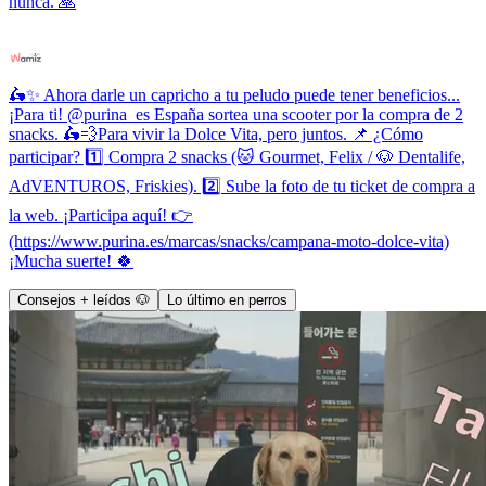
nunca. 🙏
🛵✨ Ahora darle un capricho a tu peludo puede tener beneficios...
¡Para ti! @purina_es España sortea una scooter por la compra de 2
snacks. 🛵💨Para vivir la Dolce Vita, pero juntos. 📌 ¿Cómo
participar? 1️⃣ Compra 2 snacks (🐱 Gourmet, Felix / 🐶 Dentalife,
AdVENTUROS, Friskies). 2️⃣ Sube la foto de tu ticket de compra a
la web. ¡Participa aquí! 👉
(https://www.purina.es/marcas/snacks/campana-moto-dolce-vita)
¡Mucha suerte! 🍀
Consejos + leídos 🐶
Lo último en perros