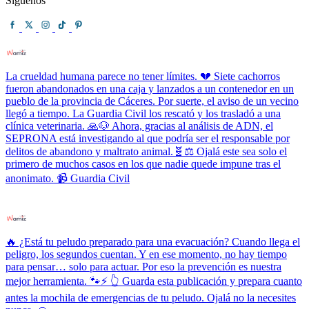
Síguenos
La crueldad humana parece no tener límites. 💔 Siete cachorros
fueron abandonados en una caja y lanzados a un contenedor en un
pueblo de la provincia de Cáceres. Por suerte, el aviso de un vecino
llegó a tiempo. La Guardia Civil los rescató y los trasladó a una
clínica veterinaria. 🙏🐶 Ahora, gracias al análisis de ADN, el
SEPRONA está investigando al que podría ser el responsable por
delitos de abandono y maltrato animal.🧬⚖️ Ojalá este sea solo el
primero de muchos casos en los que nadie quede impune tras el
anonimato. 📹 Guardia Civil
🔥 ¿Está tu peludo preparado para una evacuación? Cuando llega el
peligro, los segundos cuentan. Y en ese momento, no hay tiempo
para pensar… solo para actuar. Por eso la prevención es nuestra
mejor herramienta. 🐾⚡ 👆 Guarda esta publicación y prepara cuanto
antes la mochila de emergencias de tu peludo. Ojalá no la necesites