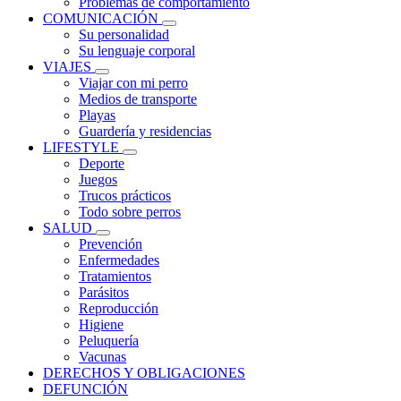
Problemas de comportamiento
COMUNICACIÓN
Su personalidad
Su lenguaje corporal
VIAJES
Viajar con mi perro
Medios de transporte
Playas
Guardería y residencias
LIFESTYLE
Deporte
Juegos
Trucos prácticos
Todo sobre perros
SALUD
Prevención
Enfermedades
Tratamientos
Parásitos
Reproducción
Higiene
Peluquería
Vacunas
DERECHOS Y OBLIGACIONES
DEFUNCIÓN