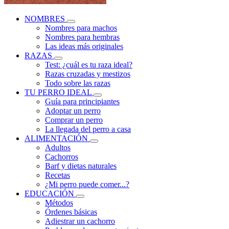
NOMBRES
Nombres para machos
Nombres para hembras
Las ideas más originales
RAZAS
Test: ¿cuál es tu raza ideal?
Razas cruzadas y mestizos
Todo sobre las razas
TU PERRO IDEAL
Guía para principiantes
Adoptar un perro
Comprar un perro
La llegada del perro a casa
ALIMENTACIÓN
Adultos
Cachorros
Barf y dietas naturales
Recetas
¿Mi perro puede comer...?
EDUCACIÓN
Métodos
Órdenes básicas
Adiestrar un cachorro