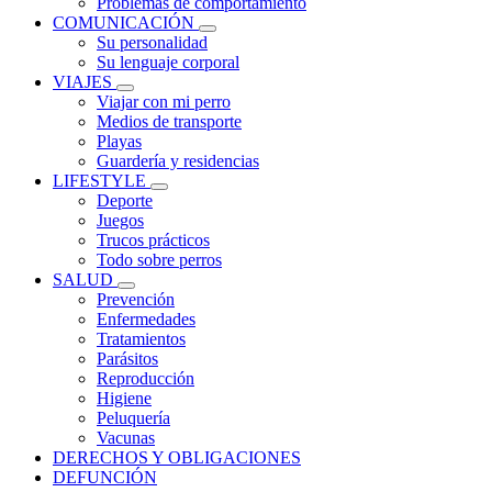
Problemas de comportamiento
COMUNICACIÓN
Su personalidad
Su lenguaje corporal
VIAJES
Viajar con mi perro
Medios de transporte
Playas
Guardería y residencias
LIFESTYLE
Deporte
Juegos
Trucos prácticos
Todo sobre perros
SALUD
Prevención
Enfermedades
Tratamientos
Parásitos
Reproducción
Higiene
Peluquería
Vacunas
DERECHOS Y OBLIGACIONES
DEFUNCIÓN