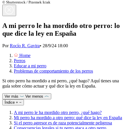
© Shutterstock / Przemek Iciak
A mi perro le ha mordido otro perro: lo
que dice la ley en España
Por
Rocío R. Gavira
•
28/9/24 18:00
Home
Perros
Educar a mi perro
Problemas de comportamiento de los perros
Si otro perro ha mordido a mi perro, ¿qué hago? Aquí tienes una
guía sobre cómo actuar y qué dice la ley en España.
Ver más
Ver menos
Índice
+
−
A mi perro le ha mordido otro perro, ¿qué hago?
Mi perro ha mordido a otro perro: qué dice la ley en España
Si el perro agresor es de raza potencialmente peligrosa
Consecuencias legales si tu perro ataca a otro perro