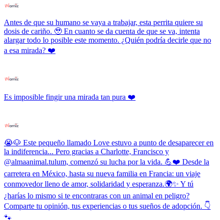
Antes de que su humano se vaya a trabajar, esta perrita quiere su
dosis de cariño. 🥹 En cuanto se da cuenta de que se va, intenta
alargar todo lo posible este momento. ¿Quién podría decirle que no
a esa mirada? ❤️
Es imposible fingir una mirada tan pura ❤️
😭🐶 Este pequeño llamado Love estuvo a punto de desaparecer en
la indiferencia... Pero gracias a Charlotte, Francisco y
@almaanimal.tulum, comenzó su lucha por la vida. 💪❤️ Desde la
carretera en México, hasta su nueva familia en Francia: un viaje
conmovedor lleno de amor, solidaridad y esperanza.🌍✨ Y tú
¿harías lo mismo si te encontraras con un animal en peligro?
Comparte tu opinión, tus experiencias o tus sueños de adopción. 👇
🐾