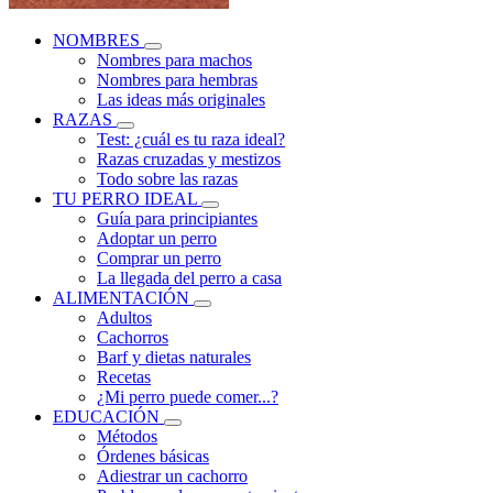
NOMBRES
Nombres para machos
Nombres para hembras
Las ideas más originales
RAZAS
Test: ¿cuál es tu raza ideal?
Razas cruzadas y mestizos
Todo sobre las razas
TU PERRO IDEAL
Guía para principiantes
Adoptar un perro
Comprar un perro
La llegada del perro a casa
ALIMENTACIÓN
Adultos
Cachorros
Barf y dietas naturales
Recetas
¿Mi perro puede comer...?
EDUCACIÓN
Métodos
Órdenes básicas
Adiestrar un cachorro