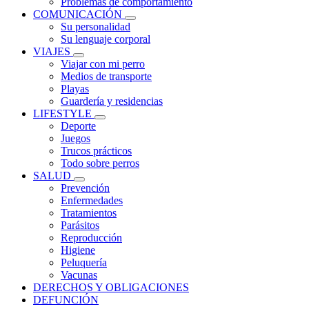
Problemas de comportamiento
COMUNICACIÓN
Su personalidad
Su lenguaje corporal
VIAJES
Viajar con mi perro
Medios de transporte
Playas
Guardería y residencias
LIFESTYLE
Deporte
Juegos
Trucos prácticos
Todo sobre perros
SALUD
Prevención
Enfermedades
Tratamientos
Parásitos
Reproducción
Higiene
Peluquería
Vacunas
DERECHOS Y OBLIGACIONES
DEFUNCIÓN