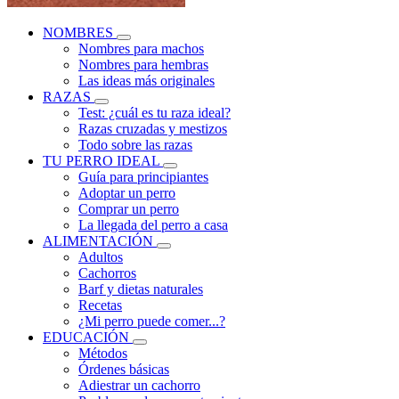
NOMBRES
Nombres para machos
Nombres para hembras
Las ideas más originales
RAZAS
Test: ¿cuál es tu raza ideal?
Razas cruzadas y mestizos
Todo sobre las razas
TU PERRO IDEAL
Guía para principiantes
Adoptar un perro
Comprar un perro
La llegada del perro a casa
ALIMENTACIÓN
Adultos
Cachorros
Barf y dietas naturales
Recetas
¿Mi perro puede comer...?
EDUCACIÓN
Métodos
Órdenes básicas
Adiestrar un cachorro