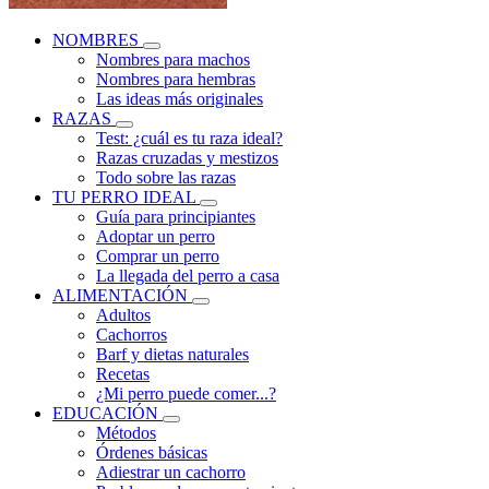
NOMBRES
Nombres para machos
Nombres para hembras
Las ideas más originales
RAZAS
Test: ¿cuál es tu raza ideal?
Razas cruzadas y mestizos
Todo sobre las razas
TU PERRO IDEAL
Guía para principiantes
Adoptar un perro
Comprar un perro
La llegada del perro a casa
ALIMENTACIÓN
Adultos
Cachorros
Barf y dietas naturales
Recetas
¿Mi perro puede comer...?
EDUCACIÓN
Métodos
Órdenes básicas
Adiestrar un cachorro