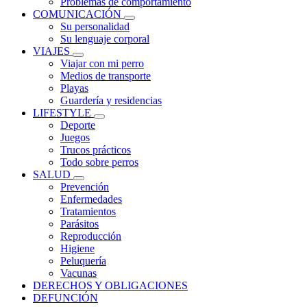
Problemas de comportamiento
COMUNICACIÓN
Su personalidad
Su lenguaje corporal
VIAJES
Viajar con mi perro
Medios de transporte
Playas
Guardería y residencias
LIFESTYLE
Deporte
Juegos
Trucos prácticos
Todo sobre perros
SALUD
Prevención
Enfermedades
Tratamientos
Parásitos
Reproducción
Higiene
Peluquería
Vacunas
DERECHOS Y OBLIGACIONES
DEFUNCIÓN