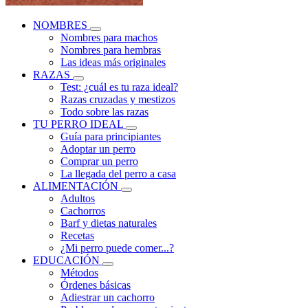
NOMBRES
Nombres para machos
Nombres para hembras
Las ideas más originales
RAZAS
Test: ¿cuál es tu raza ideal?
Razas cruzadas y mestizos
Todo sobre las razas
TU PERRO IDEAL
Guía para principiantes
Adoptar un perro
Comprar un perro
La llegada del perro a casa
ALIMENTACIÓN
Adultos
Cachorros
Barf y dietas naturales
Recetas
¿Mi perro puede comer...?
EDUCACIÓN
Métodos
Órdenes básicas
Adiestrar un cachorro