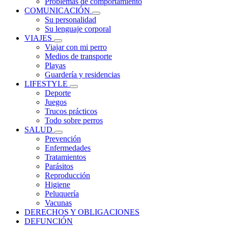
Problemas de comportamiento
COMUNICACIÓN
Su personalidad
Su lenguaje corporal
VIAJES
Viajar con mi perro
Medios de transporte
Playas
Guardería y residencias
LIFESTYLE
Deporte
Juegos
Trucos prácticos
Todo sobre perros
SALUD
Prevención
Enfermedades
Tratamientos
Parásitos
Reproducción
Higiene
Peluquería
Vacunas
DERECHOS Y OBLIGACIONES
DEFUNCIÓN