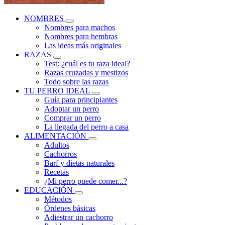
NOMBRES
Nombres para machos
Nombres para hembras
Las ideas más originales
RAZAS
Test: ¿cuál es tu raza ideal?
Razas cruzadas y mestizos
Todo sobre las razas
TU PERRO IDEAL
Guía para principiantes
Adoptar un perro
Comprar un perro
La llegada del perro a casa
ALIMENTACIÓN
Adultos
Cachorros
Barf y dietas naturales
Recetas
¿Mi perro puede comer...?
EDUCACIÓN
Métodos
Órdenes básicas
Adiestrar un cachorro