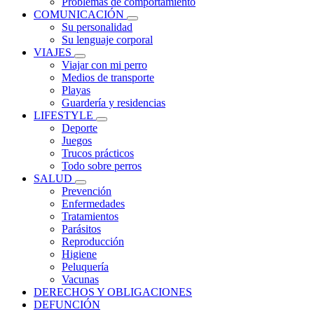
Problemas de comportamiento
COMUNICACIÓN
Su personalidad
Su lenguaje corporal
VIAJES
Viajar con mi perro
Medios de transporte
Playas
Guardería y residencias
LIFESTYLE
Deporte
Juegos
Trucos prácticos
Todo sobre perros
SALUD
Prevención
Enfermedades
Tratamientos
Parásitos
Reproducción
Higiene
Peluquería
Vacunas
DERECHOS Y OBLIGACIONES
DEFUNCIÓN