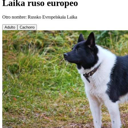
Laika ruso europeo
Otro nombre: Russko Evropeïskaïa Laïka
Adulto
Cachorro