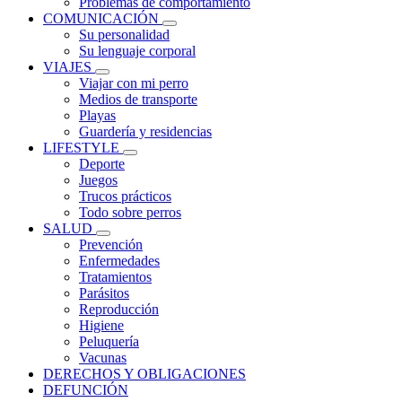
Problemas de comportamiento
COMUNICACIÓN
Su personalidad
Su lenguaje corporal
VIAJES
Viajar con mi perro
Medios de transporte
Playas
Guardería y residencias
LIFESTYLE
Deporte
Juegos
Trucos prácticos
Todo sobre perros
SALUD
Prevención
Enfermedades
Tratamientos
Parásitos
Reproducción
Higiene
Peluquería
Vacunas
DERECHOS Y OBLIGACIONES
DEFUNCIÓN