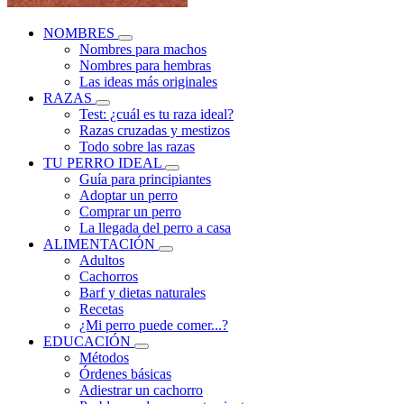
NOMBRES
Nombres para machos
Nombres para hembras
Las ideas más originales
RAZAS
Test: ¿cuál es tu raza ideal?
Razas cruzadas y mestizos
Todo sobre las razas
TU PERRO IDEAL
Guía para principiantes
Adoptar un perro
Comprar un perro
La llegada del perro a casa
ALIMENTACIÓN
Adultos
Cachorros
Barf y dietas naturales
Recetas
¿Mi perro puede comer...?
EDUCACIÓN
Métodos
Órdenes básicas
Adiestrar un cachorro