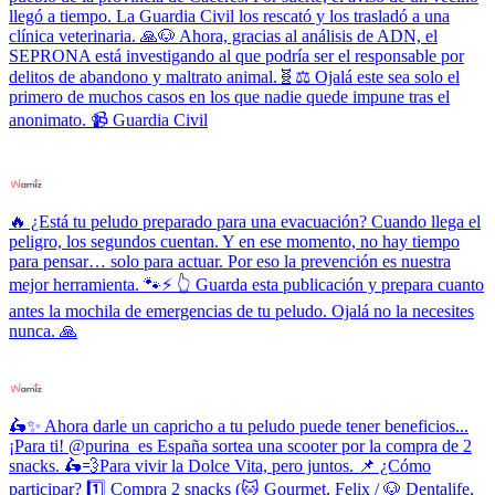
llegó a tiempo. La Guardia Civil los rescató y los trasladó a una
clínica veterinaria. 🙏🐶 Ahora, gracias al análisis de ADN, el
SEPRONA está investigando al que podría ser el responsable por
delitos de abandono y maltrato animal.🧬⚖️ Ojalá este sea solo el
primero de muchos casos en los que nadie quede impune tras el
anonimato. 📹 Guardia Civil
🔥 ¿Está tu peludo preparado para una evacuación? Cuando llega el
peligro, los segundos cuentan. Y en ese momento, no hay tiempo
para pensar… solo para actuar. Por eso la prevención es nuestra
mejor herramienta. 🐾⚡ 👆 Guarda esta publicación y prepara cuanto
antes la mochila de emergencias de tu peludo. Ojalá no la necesites
nunca. 🙏
🛵✨ Ahora darle un capricho a tu peludo puede tener beneficios...
¡Para ti! @purina_es España sortea una scooter por la compra de 2
snacks. 🛵💨Para vivir la Dolce Vita, pero juntos. 📌 ¿Cómo
participar? 1️⃣ Compra 2 snacks (🐱 Gourmet, Felix / 🐶 Dentalife,