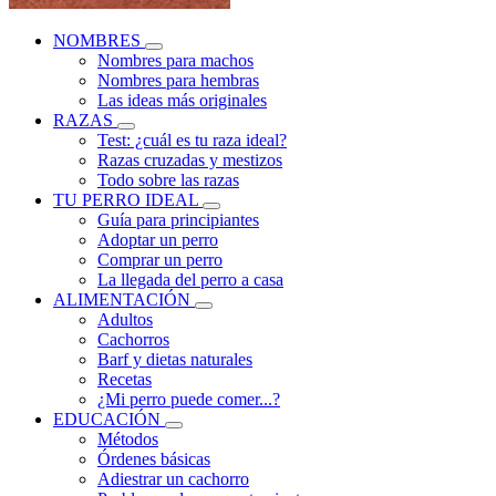
NOMBRES
Nombres para machos
Nombres para hembras
Las ideas más originales
RAZAS
Test: ¿cuál es tu raza ideal?
Razas cruzadas y mestizos
Todo sobre las razas
TU PERRO IDEAL
Guía para principiantes
Adoptar un perro
Comprar un perro
La llegada del perro a casa
ALIMENTACIÓN
Adultos
Cachorros
Barf y dietas naturales
Recetas
¿Mi perro puede comer...?
EDUCACIÓN
Métodos
Órdenes básicas
Adiestrar un cachorro