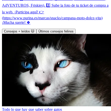
AdVENTUROS, Friskies). 2️⃣ Sube la foto de tu ticket de compra a
la web. ¡Participa aquí! 👉
(https://www.purina.es/marcas/snacks/campana-moto-dolce-vita)
¡Mucha suerte! 🍀
Consejos + leídos 🐱
Últimos consejos felinos
Todo lo que hay que saber sobre gatos