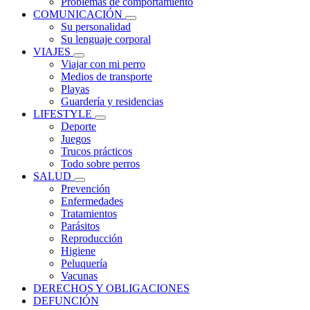
Problemas de comportamiento
COMUNICACIÓN
Su personalidad
Su lenguaje corporal
VIAJES
Viajar con mi perro
Medios de transporte
Playas
Guardería y residencias
LIFESTYLE
Deporte
Juegos
Trucos prácticos
Todo sobre perros
SALUD
Prevención
Enfermedades
Tratamientos
Parásitos
Reproducción
Higiene
Peluquería
Vacunas
DERECHOS Y OBLIGACIONES
DEFUNCIÓN