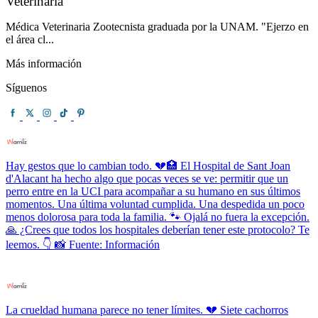
Veterinaria
Médica Veterinaria Zootecnista graduada por la UNAM. "Ejerzo en
el área cl...
Más información
Síguenos
Hay gestos que lo cambian todo. 💔🏥 El Hospital de Sant Joan
d'Alacant ha hecho algo que pocas veces se ve: permitir que un
perro entre en la UCI para acompañar a su humano en sus últimos
momentos. Una última voluntad cumplida. Una despedida un poco
menos dolorosa para toda la familia. 🐾 Ojalá no fuera la excepción.
🙏 ¿Crees que todos los hospitales deberían tener este protocolo? Te
leemos. 👇 📸 Fuente: Información
La crueldad humana parece no tener límites. 💔 Siete cachorros