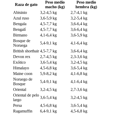
Peso medio
Peso medio
Raza de gato
macho (kg)
hembra (kg)
Abisinio
3,2-4,5 kg
2,7-4,1 kg
Azul ruso
3,6-5,9 kg
3,2-5,4 kg
Bengala
4,5-7,7 kg
3,6-6,4 kg
Bengalí
4,5-7,7 kg
3,6-6,4 kg
Birmano
4,1-6,4 kg
3,6-5,9 kg
Bosque de
5,4-9,1 kg
4,1-6,4 kg
Noruega
British shorthair
4,5-7,7 kg
3,6-6,4 kg
Devon rex
2,7-4,5 kg
2,3-3,6 kg
Exótico
3,6-5,4 kg
3,2-4,5 kg
Himalayo
4,5-6,8 kg
3,6-5,4 kg
Maine coon
5,9-8,2 kg
4,1-6,8 kg
Noruego de
5,4-9,1 kg
4,1-6,4 kg
Bosque
Oriental
3,2-4,5 kg
2,7-3,6 kg
Oriental de pelo
3,6-5,4 kg
3,2-4,5 kg
largo
Persa
4,5-6,8 kg
3,6-5,4 kg
Ragamuffin
6,4-9,1 kg
4,5-6,8 kg