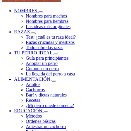
NOMBRES
Nombres para machos
Nombres para hembras
Las ideas más originales
RAZAS
Test: ¿cuál es tu raza ideal?
Razas cruzadas y mestizos
Todo sobre las razas
TU PERRO IDEAL
Guía para principiantes
Adoptar un perro
Comprar un perro
La llegada del perro a casa
ALIMENTACIÓN
Adultos
Cachorros
Barf y dietas naturales
Recetas
¿Mi perro puede comer...?
EDUCACIÓN
Métodos
Órdenes básicas
Adiestrar un cachorro