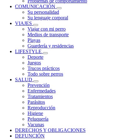
Problemas de comportamiento
COMUNICACIÓN
Su personalidad
Su lenguaje corporal
VIAJES
Viajar con mi perro
Medios de transporte
Playas
Guardería y residencias
LIFESTYLE
Deporte
Juegos
Trucos prácticos
Todo sobre perros
SALUD
Prevención
Enfermedades
Tratamientos
Parásitos
Reproducción
Higiene
Peluquería
Vacunas
DERECHOS Y OBLIGACIONES
DEFUNCIÓN