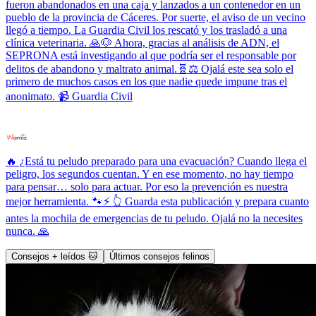
fueron abandonados en una caja y lanzados a un contenedor en un
pueblo de la provincia de Cáceres. Por suerte, el aviso de un vecino
llegó a tiempo. La Guardia Civil los rescató y los trasladó a una
clínica veterinaria. 🙏🐶 Ahora, gracias al análisis de ADN, el
SEPRONA está investigando al que podría ser el responsable por
delitos de abandono y maltrato animal.🧬⚖️ Ojalá este sea solo el
primero de muchos casos en los que nadie quede impune tras el
anonimato. 📹 Guardia Civil
🔥 ¿Está tu peludo preparado para una evacuación? Cuando llega el
peligro, los segundos cuentan. Y en ese momento, no hay tiempo
para pensar… solo para actuar. Por eso la prevención es nuestra
mejor herramienta. 🐾⚡ 👆 Guarda esta publicación y prepara cuanto
antes la mochila de emergencias de tu peludo. Ojalá no la necesites
nunca. 🙏
Consejos + leídos 🐱
Últimos consejos felinos