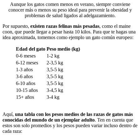
Aunque los gatos comen menos en verano, siempre conviene
conocer más o menos su peso ideal para prevenir la obesidad y
problemas de salud ligados al adelgazamiento.
Por supuesto,
existen razas felinas más pesadas
, como
el maine
coon
, que puede llegar a pesar hasta 10 kilos. Para que te hagas una
idea aproximada, tomemos como ejemplo un gato común europeo:
Edad del gato
Peso medio (kg)
0-6 meses
1-2 kg
6-12 meses
2-3,5 kg
1-3 años
3,5-5 kg
3-6 años
3,5-5 kg
6-10 años
3,5-5 kg
10-15 años
3-4,5 kg
15+ años
3-4 kg
Aquí,
una tabla con los pesos medios de las razas de gatos más
conocidas del mundo de un ejemplar adulto
. Ten en cuenta que
estos son solo promedios y los pesos pueden variar incluso dentro de
cada raza: