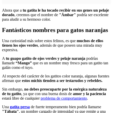
Ahora que a
tu gatita le ha tocado recibir en sus genes un pelaje
dorado
, creemos que el nombre de
"Ámbar"
podría ser excelente
para aludir a su hermoso color.
Fantásticos nombres para gatos naranjas
Una curiosidad más sobre estos felinos, es que
muchos de ellos
tienen los ojos verdes
, además de que poseen una mirada muy
expresiva.
A
tu guapo gatito de ojos verdes y pelaje naranja
podrías
llamarle
“Mango”
que es un nombre muy fresco para un gatito tan
galán como el tuyo.
Al respecto del carácter de los gatitos color naranja, algunas fuentes
afirman que
estos michis tienden a ser testarudos y rebeldes.
Sin embargo,
no debes preocuparte por la enérgica naturaleza
de tu gatito
, ya que con una buena dosis de
amor y la paciencia
estará libre de cualquier
problema de comportamiento
.
Una
gatita persa
de fuerte temperamento bien podría llamarse
"Tábata"
, un nombre cargado de intensidad ya que remite a una