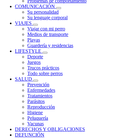
Problemas de comportamiento
COMUNICACIÓN
Su personalidad
Su lenguaje corporal
VIAJES
Viajar con mi perro
Medios de transporte
Playas
Guardería y residencias
LIFESTYLE
Deporte
Juegos
Trucos prácticos
Todo sobre perros
SALUD
Prevención
Enfermedades
Tratamientos
Parásitos
Reproducción
Higiene
Peluquería
Vacunas
DERECHOS Y OBLIGACIONES
DEFUNCIÓN