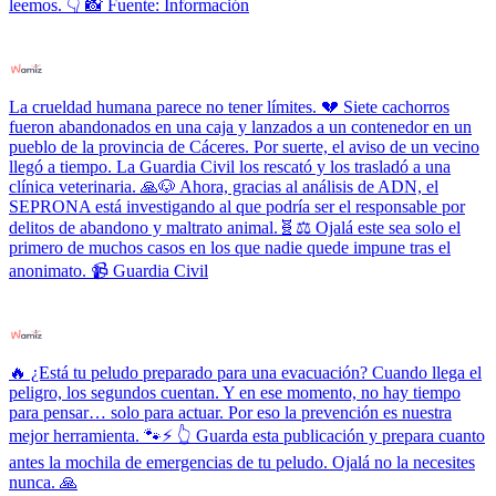
leemos. 👇 📸 Fuente: Información
La crueldad humana parece no tener límites. 💔 Siete cachorros
fueron abandonados en una caja y lanzados a un contenedor en un
pueblo de la provincia de Cáceres. Por suerte, el aviso de un vecino
llegó a tiempo. La Guardia Civil los rescató y los trasladó a una
clínica veterinaria. 🙏🐶 Ahora, gracias al análisis de ADN, el
SEPRONA está investigando al que podría ser el responsable por
delitos de abandono y maltrato animal.🧬⚖️ Ojalá este sea solo el
primero de muchos casos en los que nadie quede impune tras el
anonimato. 📹 Guardia Civil
🔥 ¿Está tu peludo preparado para una evacuación? Cuando llega el
peligro, los segundos cuentan. Y en ese momento, no hay tiempo
para pensar… solo para actuar. Por eso la prevención es nuestra
mejor herramienta. 🐾⚡ 👆 Guarda esta publicación y prepara cuanto
antes la mochila de emergencias de tu peludo. Ojalá no la necesites
nunca. 🙏