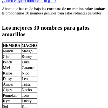
¿Cómo elegir el nombre de tu gato?
Ahora que has caído bajo
los encantos de un minino color ámbar
,
te proponemos 30 nombres geniales para estos radiantes peluditos.
Los mejores 30 nombres para gatos
amarillos
HEMBRA
MACHO
Mandi
Mango
Gina
Ronny
Peach
Luka
Miel
Caramelo
Kiiroi
Nico
Daisy
Leo
Ámbar
Tigger
Gipsy
Nacho
Pumpkin
Tony
Kyra
Lucky
Sol
Kin