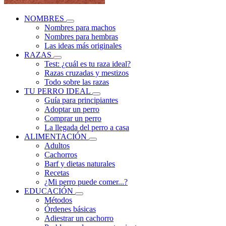
NOMBRES
Nombres para machos
Nombres para hembras
Las ideas más originales
RAZAS
Test: ¿cuál es tu raza ideal?
Razas cruzadas y mestizos
Todo sobre las razas
TU PERRO IDEAL
Guía para principiantes
Adoptar un perro
Comprar un perro
La llegada del perro a casa
ALIMENTACIÓN
Adultos
Cachorros
Barf y dietas naturales
Recetas
¿Mi perro puede comer...?
EDUCACIÓN
Métodos
Órdenes básicas
Adiestrar un cachorro