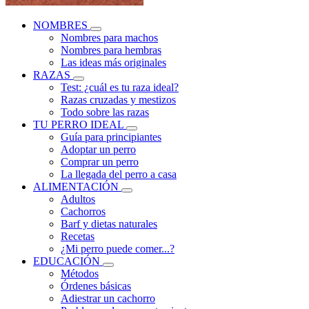
NOMBRES
Nombres para machos
Nombres para hembras
Las ideas más originales
RAZAS
Test: ¿cuál es tu raza ideal?
Razas cruzadas y mestizos
Todo sobre las razas
TU PERRO IDEAL
Guía para principiantes
Adoptar un perro
Comprar un perro
La llegada del perro a casa
ALIMENTACIÓN
Adultos
Cachorros
Barf y dietas naturales
Recetas
¿Mi perro puede comer...?
EDUCACIÓN
Métodos
Órdenes básicas
Adiestrar un cachorro