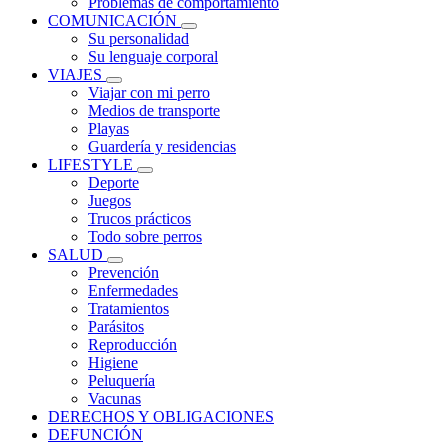
Problemas de comportamiento
COMUNICACIÓN
Su personalidad
Su lenguaje corporal
VIAJES
Viajar con mi perro
Medios de transporte
Playas
Guardería y residencias
LIFESTYLE
Deporte
Juegos
Trucos prácticos
Todo sobre perros
SALUD
Prevención
Enfermedades
Tratamientos
Parásitos
Reproducción
Higiene
Peluquería
Vacunas
DERECHOS Y OBLIGACIONES
DEFUNCIÓN