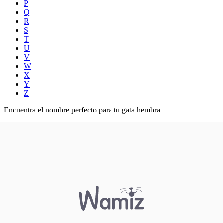
P
Q
R
S
T
U
V
W
X
Y
Z
Encuentra el nombre perfecto para tu gata hembra