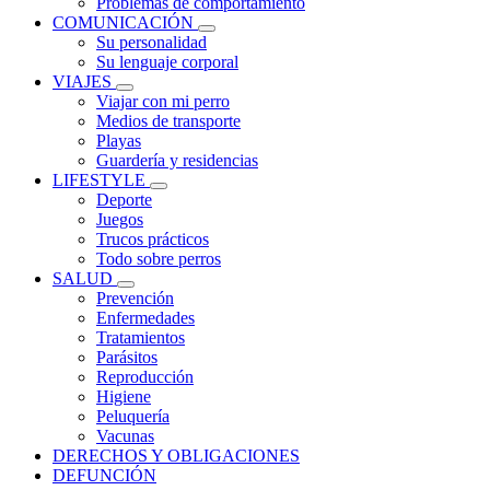
Problemas de comportamiento
COMUNICACIÓN
Su personalidad
Su lenguaje corporal
VIAJES
Viajar con mi perro
Medios de transporte
Playas
Guardería y residencias
LIFESTYLE
Deporte
Juegos
Trucos prácticos
Todo sobre perros
SALUD
Prevención
Enfermedades
Tratamientos
Parásitos
Reproducción
Higiene
Peluquería
Vacunas
DERECHOS Y OBLIGACIONES
DEFUNCIÓN