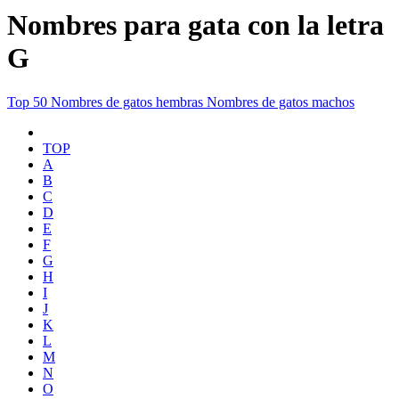
Nombres para gata con la letra
G
Top 50
Nombres de gatos hembras
Nombres de gatos machos
TOP
A
B
C
D
E
F
G
H
I
J
K
L
M
N
O