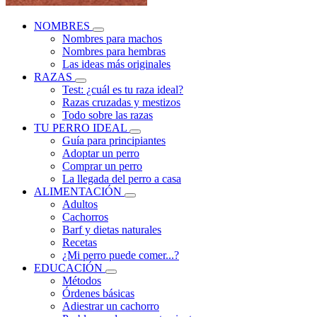
NOMBRES
Nombres para machos
Nombres para hembras
Las ideas más originales
RAZAS
Test: ¿cuál es tu raza ideal?
Razas cruzadas y mestizos
Todo sobre las razas
TU PERRO IDEAL
Guía para principiantes
Adoptar un perro
Comprar un perro
La llegada del perro a casa
ALIMENTACIÓN
Adultos
Cachorros
Barf y dietas naturales
Recetas
¿Mi perro puede comer...?
EDUCACIÓN
Métodos
Órdenes básicas
Adiestrar un cachorro