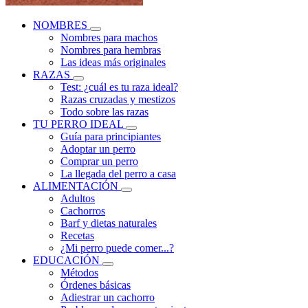
NOMBRES
Nombres para machos
Nombres para hembras
Las ideas más originales
RAZAS
Test: ¿cuál es tu raza ideal?
Razas cruzadas y mestizos
Todo sobre las razas
TU PERRO IDEAL
Guía para principiantes
Adoptar un perro
Comprar un perro
La llegada del perro a casa
ALIMENTACIÓN
Adultos
Cachorros
Barf y dietas naturales
Recetas
¿Mi perro puede comer...?
EDUCACIÓN
Métodos
Órdenes básicas
Adiestrar un cachorro