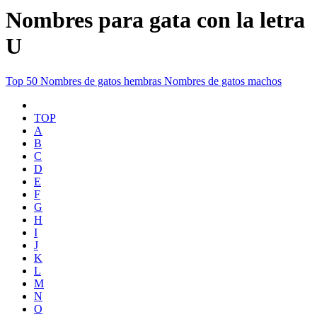
Nombres para gata con la letra
U
Top 50
Nombres de gatos hembras
Nombres de gatos machos
TOP
A
B
C
D
E
F
G
H
I
J
K
L
M
N
O