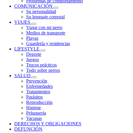
Problemas de comportamiento
COMUNICACIÓN
Su personalidad
Su lenguaje corporal
VIAJES
Viajar con mi perro
Medios de transporte
Playas
Guardería y residencias
LIFESTYLE
Deporte
Juegos
Trucos prácticos
Todo sobre perros
SALUD
Prevención
Enfermedades
Tratamientos
Parásitos
Reproducción
Higiene
Peluquería
Vacunas
DERECHOS Y OBLIGACIONES
DEFUNCIÓN