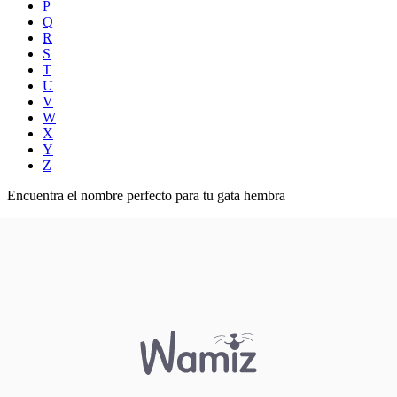
P
Q
R
S
T
U
V
W
X
Y
Z
Encuentra el nombre perfecto para tu gata hembra