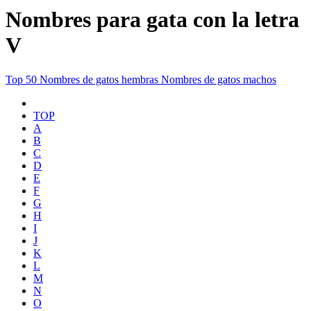
Nombres para gata con la letra
V
Top 50
Nombres de gatos hembras
Nombres de gatos machos
TOP
A
B
C
D
E
F
G
H
I
J
K
L
M
N
O