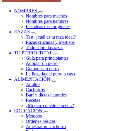
NOMBRES
Nombres para machos
Nombres para hembras
Las ideas más originales
RAZAS
Test: ¿cuál es tu raza ideal?
Razas cruzadas y mestizos
Todo sobre las razas
TU PERRO IDEAL
Guía para principiantes
Adoptar un perro
Comprar un perro
La llegada del perro a casa
ALIMENTACIÓN
Adultos
Cachorros
Barf y dietas naturales
Recetas
¿Mi perro puede comer...?
EDUCACIÓN
Métodos
Órdenes básicas
Adiestrar un cachorro