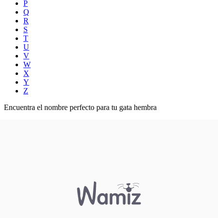
P
Q
R
S
T
U
V
W
X
Y
Z
Encuentra el nombre perfecto para tu gata hembra