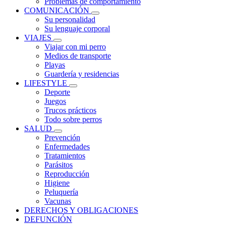
Problemas de comportamiento
COMUNICACIÓN
Su personalidad
Su lenguaje corporal
VIAJES
Viajar con mi perro
Medios de transporte
Playas
Guardería y residencias
LIFESTYLE
Deporte
Juegos
Trucos prácticos
Todo sobre perros
SALUD
Prevención
Enfermedades
Tratamientos
Parásitos
Reproducción
Higiene
Peluquería
Vacunas
DERECHOS Y OBLIGACIONES
DEFUNCIÓN