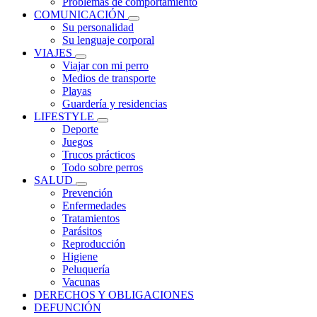
Problemas de comportamiento
COMUNICACIÓN
Su personalidad
Su lenguaje corporal
VIAJES
Viajar con mi perro
Medios de transporte
Playas
Guardería y residencias
LIFESTYLE
Deporte
Juegos
Trucos prácticos
Todo sobre perros
SALUD
Prevención
Enfermedades
Tratamientos
Parásitos
Reproducción
Higiene
Peluquería
Vacunas
DERECHOS Y OBLIGACIONES
DEFUNCIÓN