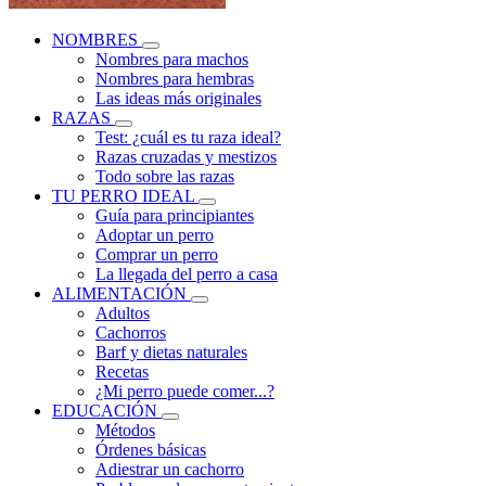
NOMBRES
Nombres para machos
Nombres para hembras
Las ideas más originales
RAZAS
Test: ¿cuál es tu raza ideal?
Razas cruzadas y mestizos
Todo sobre las razas
TU PERRO IDEAL
Guía para principiantes
Adoptar un perro
Comprar un perro
La llegada del perro a casa
ALIMENTACIÓN
Adultos
Cachorros
Barf y dietas naturales
Recetas
¿Mi perro puede comer...?
EDUCACIÓN
Métodos
Órdenes básicas
Adiestrar un cachorro