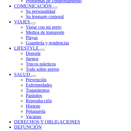
Problemas de comportamiento
COMUNICACIÓN
Su personalidad
Su lenguaje corporal
VIAJES
Viajar con mi perro
Medios de transporte
Playas
Guardería y residencias
LIFESTYLE
Deporte
Juegos
Trucos prácticos
Todo sobre perros
SALUD
Prevención
Enfermedades
Tratamientos
Parásitos
Reproducción
Higiene
Peluquería
Vacunas
DERECHOS Y OBLIGACIONES
DEFUNCIÓN