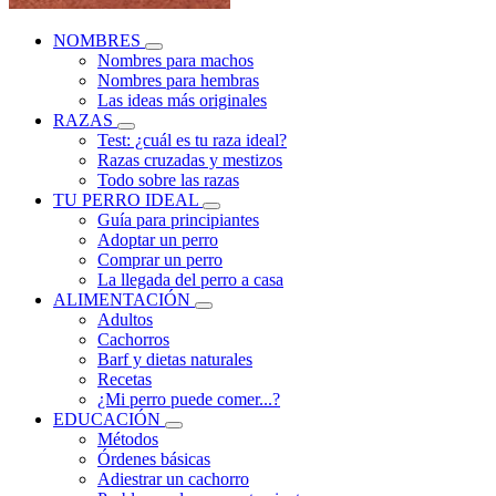
NOMBRES
Nombres para machos
Nombres para hembras
Las ideas más originales
RAZAS
Test: ¿cuál es tu raza ideal?
Razas cruzadas y mestizos
Todo sobre las razas
TU PERRO IDEAL
Guía para principiantes
Adoptar un perro
Comprar un perro
La llegada del perro a casa
ALIMENTACIÓN
Adultos
Cachorros
Barf y dietas naturales
Recetas
¿Mi perro puede comer...?
EDUCACIÓN
Métodos
Órdenes básicas
Adiestrar un cachorro